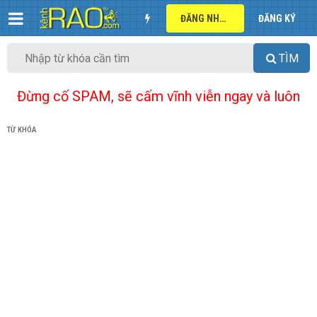
ĐĂNG NHẬP
ĐĂNG KÝ
TÌM
Đừng cố SPAM, sẽ cấm vĩnh viễn ngay và luôn
TỪ KHÓA