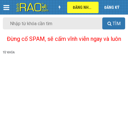
ĐĂNG NHẬP
ĐĂNG KÝ
TÌM
Đừng cố SPAM, sẽ cấm vĩnh viễn ngay và luôn
TỪ KHÓA