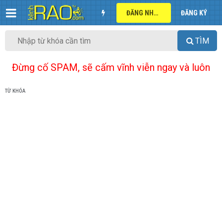
ĐĂNG NHẬP
ĐĂNG KÝ
TÌM
Đừng cố SPAM, sẽ cấm vĩnh viễn ngay và luôn
TỪ KHÓA