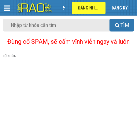
ĐĂNG NHẬP
ĐĂNG KÝ
TÌM
Đừng cố SPAM, sẽ cấm vĩnh viễn ngay và luôn
TỪ KHÓA