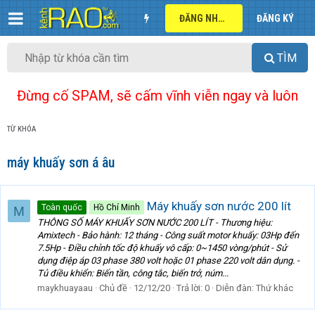
ĐĂNG NHẬP
ĐĂNG KÝ
TÌM
Đừng cố SPAM, sẽ cấm vĩnh viễn ngay và luôn
TỪ KHÓA
máy khuấy sơn á âu
Máy khuấy sơn nước 200 lít
Toàn quốc
Hồ Chí Minh
M
THÔNG SỐ MÁY KHUẤY SƠN NƯỚC 200 LÍT - Thương hiệu:
Amixtech - Bảo hành: 12 tháng - Công suất motor khuấy: 03Hp đến
7.5Hp - Điều chỉnh tốc độ khuấy vô cấp: 0~1450 vòng/phút - Sử
dụng điệp áp 03 phase 380 volt hoặc 01 phase 220 volt dân dụng. -
Tủ điều khiển: Biến tần, công tắc, biến trở, núm...
maykhuayaau
Chủ đề
12/12/20
Trả lời: 0
Diễn đàn:
Thứ khác