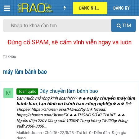
ĐĂNG NHẬP
ĐĂNG KÝ
TÌM
Đừng cố SPAM, sẽ cấm vĩnh viễn ngay và luôn
TỪ KHÓA
máy làm bánh bao
Dây chuyền làm bánh bao
Toàn quốc
M
Bạn muốn mở rộng kinh doanh???? 🍀🔥🍀𝘿𝙖̂𝙮 𝙘𝙝𝙪𝙮𝙚̂̀𝙣 𝙢𝙖́𝙮 𝙡𝙖̀𝙢
𝙗𝙖́𝙣𝙝 𝙗𝙖𝙤, 𝙩𝙖̣𝙤 𝙝𝙞̀𝙣𝙝 𝙫𝙤̉ 𝙗𝙖́𝙣𝙝 𝙗𝙖𝙤 𝙘𝙤̂𝙣𝙜 𝙣𝙜𝙝𝙞𝙚̣̂𝙥🍀🔥🍀 link
shopee: https://shorten.asia/FMvE225y link lazada:
https://shorten.asia/3tHrreFX 🔥🔥THÔNG SỐ KĨ THUẬT :🔥🔥
Nguồn điện 220V Công suất 1000W Trọng lượng 15-250gr Năng
suất 2000-3000...
Maikinhdoanh
Chủ đề
22/5/23
Trả lời: 0
Diễn đàn:
Điện gia
dụng