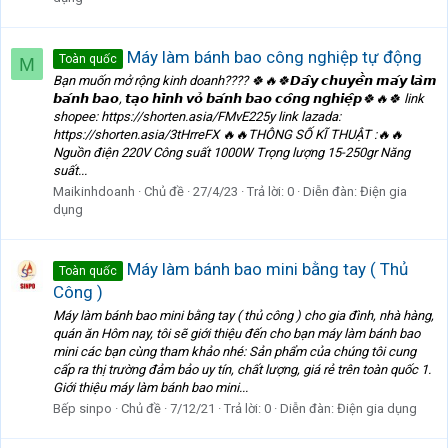
Máy làm bánh bao công nghiệp tự động
Toàn quốc
M
Bạn muốn mở rộng kinh doanh???? 🍀🔥🍀𝘿𝙖̂𝙮 𝙘𝙝𝙪𝙮𝙚̂̀𝙣 𝙢𝙖́𝙮 𝙡𝙖̀𝙢
𝙗𝙖́𝙣𝙝 𝙗𝙖𝙤, 𝙩𝙖̣𝙤 𝙝𝙞̀𝙣𝙝 𝙫𝙤̉ 𝙗𝙖́𝙣𝙝 𝙗𝙖𝙤 𝙘𝙤̂𝙣𝙜 𝙣𝙜𝙝𝙞𝙚̣̂𝙥🍀🔥🍀 link
shopee: https://shorten.asia/FMvE225y link lazada:
https://shorten.asia/3tHrreFX 🔥🔥THÔNG SỐ KĨ THUẬT :🔥🔥
Nguồn điện 220V Công suất 1000W Trọng lượng 15-250gr Năng
suất...
Maikinhdoanh
Chủ đề
27/4/23
Trả lời: 0
Diễn đàn:
Điện gia
dụng
Máy làm bánh bao mini bằng tay ( Thủ
Toàn quốc
Công )
Máy làm bánh bao mini bằng tay ( thủ công ) cho gia đình, nhà hàng,
quán ăn Hôm nay, tôi sẽ giới thiệu đến cho bạn máy làm bánh bao
mini các bạn cùng tham khảo nhé: Sản phẩm của chúng tôi cung
cấp ra thị trường đảm bảo uy tín, chất lượng, giá rẻ trên toàn quốc 1.
Giới thiệu máy làm bánh bao mini...
Bếp sinpo
Chủ đề
7/12/21
Trả lời: 0
Diễn đàn:
Điện gia dụng