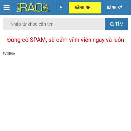
ĐĂNG NHẬP
ĐĂNG KÝ
TÌM
Đừng cố SPAM, sẽ cấm vĩnh viễn ngay và luôn
TỪ KHÓA