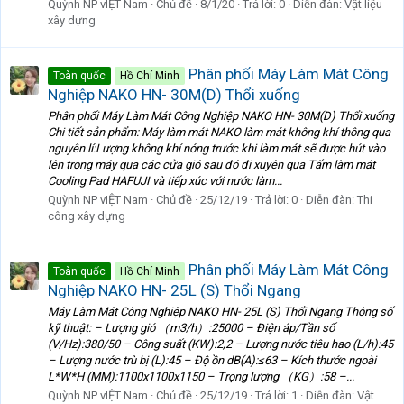
Quỳnh NP vIỆT Nam
Chủ đề
8/1/20
Trả lời: 0
Diễn đàn:
Vật liệu
xây dựng
Phân phối Máy Làm Mát Công
Toàn quốc
Hồ Chí Minh
Nghiệp NAKO HN- 30M(D) Thổi xuống
Phân phối Máy Làm Mát Công Nghiệp NAKO HN- 30M(D) Thổi xuống
Chi tiết sản phẩm: Máy làm mát NAKO làm mát không khí thông qua
nguyên lí:Lượng không khí nóng trước khi làm mát sẽ được hút vào
lên trong máy qua các cửa gió sau đó đi xuyên qua Tấm làm mát
Cooling Pad HAFUJI và tiếp xúc với nước làm...
Quỳnh NP vIỆT Nam
Chủ đề
25/12/19
Trả lời: 0
Diễn đàn:
Thi
công xây dựng
Phân phối Máy Làm Mát Công
Toàn quốc
Hồ Chí Minh
Nghiệp NAKO HN- 25L (S) Thổi Ngang
Máy Làm Mát Công Nghiệp NAKO HN- 25L (S) Thổi Ngang Thông số
kỹ thuật: – Lượng gió （m3/h）:25000 – Điện áp/Tần số
(V/Hz):380/50 – Công suất (KW):2,2 – Lượng nước tiêu hao (L/h):45
– Lượng nước trù bị (L):45 – Độ ồn dB(A):≤63 – Kích thước ngoài
L*W*H (MM):1100x1100x1150 – Trọng lượng （KG）:58 –...
Quỳnh NP vIỆT Nam
Chủ đề
25/12/19
Trả lời: 1
Diễn đàn:
Vật