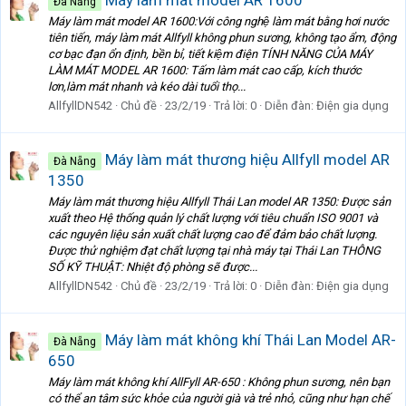
Đà Nẵng
Máy làm mát model AR 1600:Với công nghệ làm mát bằng hơi nước
tiên tiến, máy làm mát Allfyll không phun sương, không tạo ẩm, động
cơ bạc đạn ổn định, bền bỉ, tiết kiệm điện TÍNH NĂNG CỦA MÁY
LÀM MÁT MODEL AR 1600: Tấm làm mát cao cấp, kích thước
lơn,làm mát nhanh và kéo dài tuổi thọ...
AllfyllDN542
Chủ đề
23/2/19
Trả lời: 0
Diễn đàn:
Điện gia dụng
Máy làm mát thương hiệu Allfyll model AR
Đà Nẵng
1350
Máy làm mát thương hiệu Allfyll Thái Lan model AR 1350: Được sản
xuất theo Hệ thống quản lý chất lượng với tiêu chuẩn ISO 9001 và
các nguyên liệu sản xuất chất lượng cao để đảm bảo chất lượng.
Được thử nghiệm đạt chất lượng tại nhà máy tại Thái Lan THÔNG
SỐ KỸ THUẬT: Nhiệt độ phòng sẽ được...
AllfyllDN542
Chủ đề
23/2/19
Trả lời: 0
Diễn đàn:
Điện gia dụng
Máy làm mát không khí Thái Lan Model AR-
Đà Nẵng
650
Máy làm mát không khí AllFyll AR-650 : Không phun sương, nên bạn
có thể an tâm sức khỏe của người già và trẻ nhỏ, cũng như hạn chế