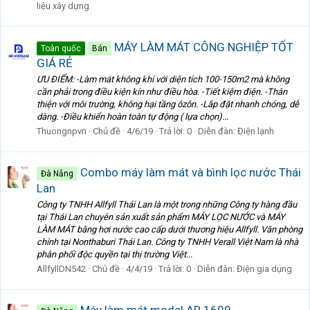
liệu xây dựng
MÁY LÀM MÁT CÔNG NGHIỆP TỐT
Toàn quốc
Bán
GIÁ RẺ
ƯU ĐIỂM: -Làm mát không khí với diện tích 100-150m2 mà không
cần phải trong điều kiện kín như điều hòa. -Tiết kiệm điện. -Thân
thiện với môi trường, không hại tầng ôzôn. -Lắp đặt nhanh chóng, dễ
dàng. -Điều khiển hoàn toàn tự động ( lựa chọn)...
Thuongnpvn
Chủ đề
4/6/19
Trả lời: 0
Diễn đàn:
Điện lạnh
Combo máy làm mát và bình lọc nước Thái
Đà Nẵng
Lan
Công ty TNHH Allfyll Thái Lan là một trong những Công ty hàng đầu
tại Thái Lan chuyên sản xuất sản phẩm MÁY LỌC NƯỚC và MÁY
LÀM MÁT bằng hơi nước cao cấp dưới thương hiệu Allfyll. Văn phòng
chính tại Nonthaburi Thái Lan. Công ty TNHH Verall Việt Nam là nhà
phân phối độc quyền tại thị trường Việt...
AllfyllDN542
Chủ đề
4/4/19
Trả lời: 0
Diễn đàn:
Điện gia dụng
Máy làm mát model AR 1600