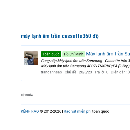
máy lạnh âm trần cassette360 độ
Máy lạnh âm trần Sa
Toàn quốc
Hồ Chí Minh
Cung cấp Máy lạnh âm trần Samsung - Cassette tròn 360
Máy lạnh âm trần Samsung AC071TN4PKC/EA (2.5hp) In
tranganhsao
Chủ đề
20/6/23
Trả lời: 0
Diễn đàn:
Đ
TỪ KHÓA
KÊNH RAO
© 2012-2026 |
Rao vặt miễn phí
toàn quốc