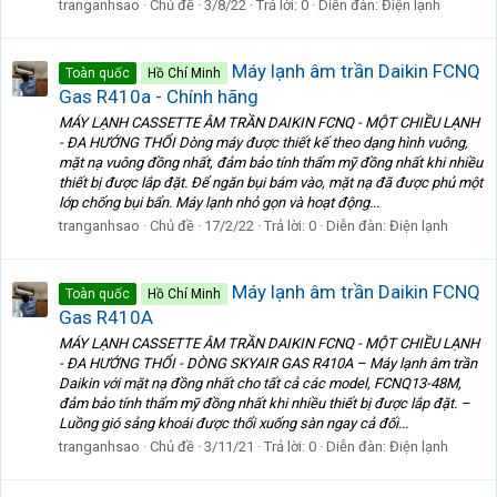
tranganhsao
Chủ đề
3/8/22
Trả lời: 0
Diễn đàn:
Điện lạnh
Máy lạnh âm trần Daikin FCNQ
Toàn quốc
Hồ Chí Minh
Gas R410a - Chính hãng
MÁY LẠNH CASSETTE ÂM TRẦN DAIKIN FCNQ - MỘT CHIỀU LẠNH
- ĐA HƯỚNG THỔI Dòng máy được thiết kế theo dạng hình vuông,
mặt nạ vuông đồng nhất, đảm bảo tính thẩm mỹ đồng nhất khi nhiều
thiết bị được lắp đặt. Để ngăn bụi bám vào, mặt nạ đã được phủ một
lớp chống bụi bẩn. Máy lạnh nhỏ gọn và hoạt động...
tranganhsao
Chủ đề
17/2/22
Trả lời: 0
Diễn đàn:
Điện lạnh
Máy lạnh âm trần Daikin FCNQ
Toàn quốc
Hồ Chí Minh
Gas R410A
MÁY LẠNH CASSETTE ÂM TRẦN DAIKIN FCNQ - MỘT CHIỀU LẠNH
- ĐA HƯỚNG THỔI - DÒNG SKYAIR GAS R410A – Máy lạnh âm trần
Daikin với mặt nạ đồng nhất cho tất cả các model, FCNQ13-48M,
đảm bảo tính thẩm mỹ đồng nhất khi nhiều thiết bị được lắp đặt. –
Luồng gió sảng khoái được thổi xuống sàn ngay cả đối...
tranganhsao
Chủ đề
3/11/21
Trả lời: 0
Diễn đàn:
Điện lạnh