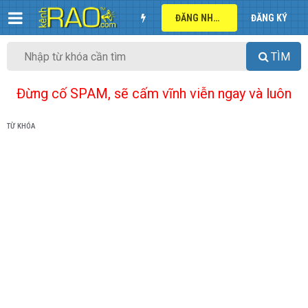
ĐĂNG NHẬP
ĐĂNG KÝ
TÌM
Đừng cố SPAM, sẽ cấm vĩnh viễn ngay và luôn
TỪ KHÓA