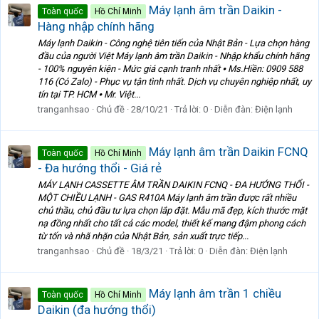
Máy lạnh âm trần Daikin -
Toàn quốc
Hồ Chí Minh
Hàng nhập chính hãng
Máy lạnh Daikin - Công nghệ tiên tiến của Nhật Bản - Lựa chọn hàng
đầu của người Việt Máy lạnh âm trần Daikin - Nhập khẩu chính hãng
- 100% nguyên kiện - Mức giá cạnh tranh nhất ⦁ Ms.Hiền: 0909 588
116 (Có Zalo) - Phục vụ tận tình nhất. Dịch vụ chuyên nghiệp nhất, uy
tín tại TP. HCM ⦁ Mr. Việt...
tranganhsao
Chủ đề
28/10/21
Trả lời: 0
Diễn đàn:
Điện lạnh
Máy lạnh âm trần Daikin FCNQ
Toàn quốc
Hồ Chí Minh
- Đa hướng thổi - Giá rẻ
MÁY LẠNH CASSETTE ÂM TRẦN DAIKIN FCNQ - ĐA HƯỚNG THỔI -
MỘT CHIỀU LẠNH - GAS R410A Máy lạnh âm trần được rất nhiều
chủ thầu, chủ đầu tư lựa chọn lắp đặt. Mẫu mã đẹp, kích thước mặt
nạ đồng nhất cho tất cả các model, thiết kế mang đậm phong cách
từ tốn và nhã nhặn của Nhật Bản, sản xuất trực tiếp...
tranganhsao
Chủ đề
18/3/21
Trả lời: 0
Diễn đàn:
Điện lạnh
Máy lạnh âm trần 1 chiều
Toàn quốc
Hồ Chí Minh
Daikin (đa hướng thổi)