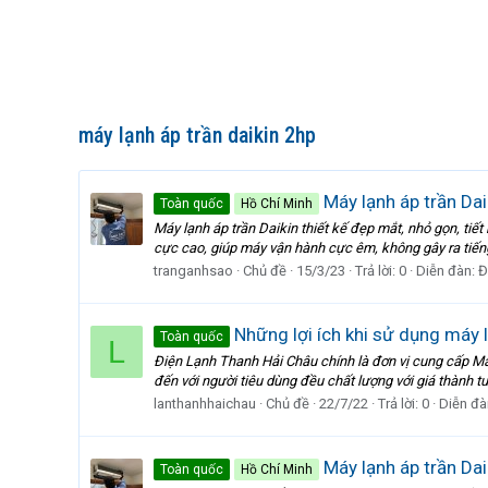
máy lạnh áp trần daikin 2hp
Máy lạnh áp trần Dai
Toàn quốc
Hồ Chí Minh
Máy lạnh áp trần Daikin thiết kế đẹp mắt, nhỏ gọn, tiết
cực cao, giúp máy vận hành cực êm, không gây ra tiến
tranganhsao
Chủ đề
15/3/23
Trả lời: 0
Diễn đàn:
Đ
Những lợi ích khi sử dụng máy
Toàn quốc
L
Điện Lạnh Thanh Hải Châu chính là đơn vị cung cấp Má
đến với người tiêu dùng đều chất lượng với giá thành tươ
lanthanhhaichau
Chủ đề
22/7/22
Trả lời: 0
Diễn đà
Máy lạnh áp trần Dai
Toàn quốc
Hồ Chí Minh