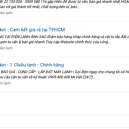
o: (028) 22 155 026 - 0909 588 116 gặp Hiền để được tư vấn, báo giá nhanh nhất
 với giá thành tốt nhất, chất lượng bền bỉ, bảo...
iện lạnh
kin - Cam kết giá rẻ tại TPHCM
I ĐIỆN LẠNH ÁNH SAO (Đảm bảo hàng nhập chính hãng và vật tư lắp đặt chất
uyên tư vấn & báo giá nhanh Truy cập Website chính thức của công...
iện lạnh
kin - 1 Chiều lạnh - Chính hãng
 GIÁ - CUNG CẤP - LẮP ĐẶT MÁY LẠNH ⦁ Gọi điện ngay cho chúng tôi số Hotli
hu cầu cần tư vấn về kỹ thuật: 0909 400 608 Mr.Việt (24/7)...
ện lạnh