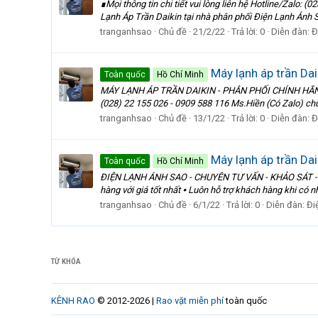
∎Mọi thông tin chi tiết vui lòng liên hệ Hotline/Zal
Lạnh Áp Trần Daikin tại nhà phân phối Điện Lạnh Ánh Sao
tranganhsao
Chủ đề
21/2/22
Trả lời: 0
Diễn đàn:
Đ
Máy lạnh áp trần Dai
Toàn quốc
Hồ Chí Minh
MÁY LẠNH ÁP TRẦN DAIKIN - PHÂN PHỐI CHÍNH HÃNG TẠ
(028) 22 155 026 - 0909 588 116 Ms.Hiền (Có Zalo) ch
tranganhsao
Chủ đề
13/1/22
Trả lời: 0
Diễn đàn:
Đ
Máy lạnh áp trần Dai
Toàn quốc
Hồ Chí Minh
ĐIỆN LẠNH ÁNH SAO - CHUYÊN TƯ VẤN - KHẢO SÁT - BÁO
hàng với giá tốt nhất ⦁ Luôn hỗ trợ khách hàng khi có n
tranganhsao
Chủ đề
6/1/22
Trả lời: 0
Diễn đàn:
Đi
TỪ KHÓA
KÊNH RAO
© 2012-2026 |
Rao vặt miễn phí
toàn quốc