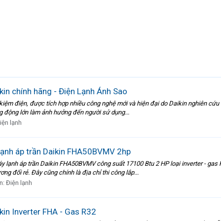
kin chính hãng - Điện Lạnh Ánh Sao
 kiệm điện, được tích hợp nhiều công nghệ mới và hiện đại do Daikin nghiên cứu và
g động lớn làm ảnh hưởng đến người sử dụng...
iện lạnh
 lạnh áp trần Daikin FHA50BVMV 2hp
y lạnh áp trần Daikin FHA50BVMV công suất 17100 Btu 2 HP loại inverter - gas 
ng đối rẻ. Đây cũng chính là địa chỉ thi công lắp...
n:
Điện lạnh
kin Inverter FHA - Gas R32