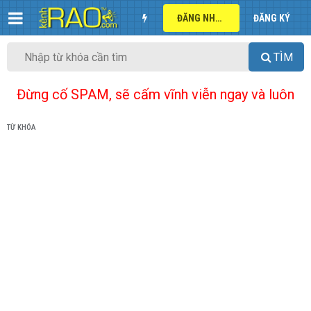
ĐĂNG NHẬP
ĐĂNG KÝ
TÌM
Đừng cố SPAM, sẽ cấm vĩnh viễn ngay và luôn
TỪ KHÓA