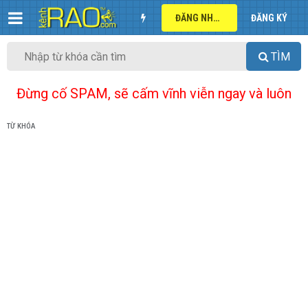
ĐĂNG NHẬP
ĐĂNG KÝ
TÌM
Đừng cố SPAM, sẽ cấm vĩnh viễn ngay và luôn
TỪ KHÓA