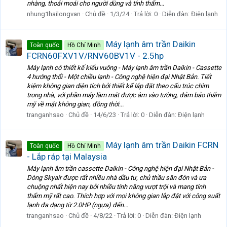
nhàng, thoải moái cho người dùng và tính thẩm...
nhung1hailongvan
Chủ đề
1/3/24
Trả lời: 0
Diễn đàn:
Điện lạnh
Máy lạnh âm trần Daikin
Toàn quốc
Hồ Chí Minh
FCRN60FXV1V/RNV60BV1V - 2.5hp
Máy lạnh có thiết kế kiểu vuông - Máy lạnh âm trần Daikin - Cassette
4 hướng thổi - Một chiều lạnh - Công nghệ hiện đại Nhật Bản. Tiết
kiệm không gian diện tích bởi thiết kế lắp đặt theo cấu trúc chìm
trong nhà, với phần máy làm mát được âm vào tường, đảm bảo thẩm
mỹ về mặt không gian, đồng thời...
tranganhsao
Chủ đề
14/6/23
Trả lời: 0
Diễn đàn:
Điện lạnh
Máy lạnh âm trần Daikin FCRN
Toàn quốc
Hồ Chí Minh
- Lắp ráp tại Malaysia
Máy lạnh âm trần cassette Daikin - Công nghệ hiện đại Nhật Bản -
Dòng Skyair được rất nhiều nhà dầu tư, chủ thầu săn đón và ưa
chuộng nhất hiện nay bởi nhiều tính năng vượt trội và mang tính
thẩm mỹ rất cao. Thích hợp với mọi không gian lắp đặt với công suất
lạnh đa dạng từ 2.0HP (ngựa) đến...
tranganhsao
Chủ đề
4/8/22
Trả lời: 0
Diễn đàn:
Điện lạnh