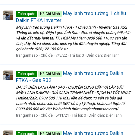
Máy lạnh treo tường 1 chiều
Toàn quốc
Hồ Chí Minh
Daikin FTKA Inverter
Máy lạnh treo tường Daikin FTKA - 1 Chiều lạnh - Inverter Gas R32
Thông tin liên hệ: Điện Lạnh Ánh Sao - Đơn vị chuyên phân phối sỉ lẻ
và lắp đặt máy lạnh tại TP. HCM Ms.Hiền: 0909 588 116 tư vấn tận
tình, đầy đủ và chính xác, dịch vụ lắp đặt chuyên nghiệp Tổng đài
gọi nhanh: (028) 22 155 026 tư...
tranganhsao
Chủ đề
7/5/22
Trả lời: 0
Diễn đàn:
Điện lạnh
Máy lạnh treo tường Daikin
Toàn quốc
Hồ Chí Minh
FTKA - Gas R32
ĐẠI LÝ ĐIỆN LẠNH ÁNH SAO - CHUYÊN CUNG CẤP VÀ LẮP ĐẶT
MÁY LẠNH DAIKIN - GIÁ CẠNH TRANH NHẤT - DỊCH VỤ TỐT NHẤT
Hotline/Zalo: 0909 588 116 Ms.Hiền để được tư vấn và báo giá
nhanh nhất, chính xác nhất SĐT hỗ trợ kỹ thuật, khảo sát thực tế:
0909 400 608 Mr.Việt Web chính thức: maylanhanhsao.com/...
tranganhsao
Chủ đề
5/11/21
Trả lời: 0
Diễn đàn:
Điện lạnh
Máy lạnh treo tường Daikin
Toàn quốc
Hồ Chí Minh