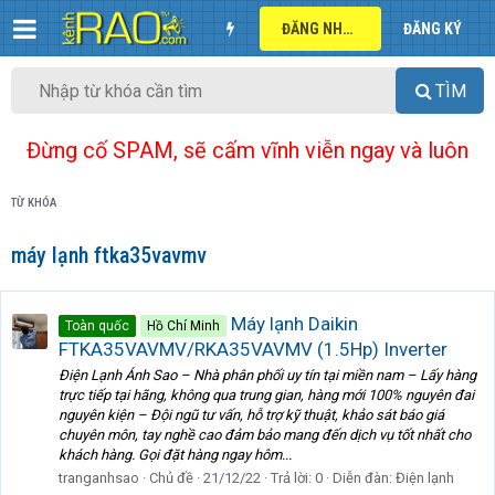
ĐĂNG NHẬP
ĐĂNG KÝ
TÌM
Đừng cố SPAM, sẽ cấm vĩnh viễn ngay và luôn
TỪ KHÓA
máy lạnh ftka35vavmv
Máy lạnh Daikin
Toàn quốc
Hồ Chí Minh
FTKA35VAVMV/RKA35VAVMV (1.5Hp) Inverter
Điện Lạnh Ánh Sao – Nhà phân phối uy tín tại miền nam – Lấy hàng
trực tiếp tại hãng, không qua trung gian, hàng mới 100% nguyên đai
nguyên kiện – Đội ngũ tư vấn, hỗ trợ kỹ thuật, khảo sát báo giá
chuyên môn, tay nghề cao đảm bảo mang đến dịch vụ tốt nhất cho
khách hàng. Gọi đặt hàng ngay hôm...
tranganhsao
Chủ đề
21/12/22
Trả lời: 0
Diễn đàn:
Điện lạnh