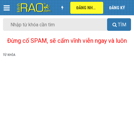
ĐĂNG NHẬP
ĐĂNG KÝ
TÌM
Đừng cố SPAM, sẽ cấm vĩnh viễn ngay và luôn
TỪ KHÓA