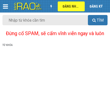
ĐĂNG NHẬP
ĐĂNG KÝ
TÌM
Đừng cố SPAM, sẽ cấm vĩnh viễn ngay và luôn
TỪ KHÓA