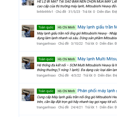
HÉ LỘ BÍ MẬT TẠI SAO BẠN NÊN CHỌN MUA MÁY LẠNH ÂM 
cao cấp của thị trường máy lạnh, Mitsubishi Heavy đã 
linhlinhhlv1
Chủ đề
31/5/23
Trả lời: 0
Diễn đàn:
Điệ
Máy lạnh giấu trần M
Toàn quốc
Hồ Chí Minh
Máy lạnh giấu trần nối ống gió Mitsubishi Heavy - Nh
dụng làm lạnh nhanh và sâu. Dòng sản phầm Mitsubishi 
tranganhsao
Chủ đề
3/10/22
Trả lời: 0
Diễn đàn:
Đ
Máy lạnh Multi Mitsu
Toàn quốc
Hồ Chí Minh
Hệ thống đa kết nối – SCM Multi Mitsubishi Heavy là h
thông thường (1 nóng 1 lạnh). Đa dạng các loại dàn lạn
tranganhsao
Chủ đề
4/3/22
Trả lời: 0
Diễn đàn:
Đi
Phân phối máy lạnh g
Toàn quốc
Hồ Chí Minh
Cung cấp Máy lạnh giấu trần nối ống gió Mitsubishi He
trên, cần lắp đặt trọn gói hãy nhanh tay gọi ngay tới số
tranganhsao
Chủ đề
24/4/21
Trả lời: 1
Diễn đàn:
Đ