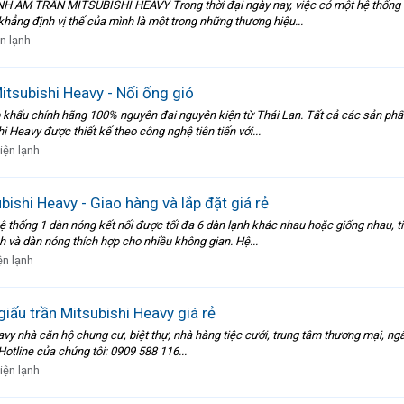
TRẦN MITSUBISHI HEAVY Trong thời đại ngày nay, việc có một hệ thống làm lạ
khẳng định vị thế của mình là một trong những thương hiệu...
n lạnh
itsubishi Heavy - Nối ống gió
ập khẩu chính hãng 100% nguyên đai nguyên kiện từ Thái Lan. Tất cả các sản phẩ
Heavy được thiết kế theo công nghệ tiên tiến với...
iện lạnh
bishi Heavy - Giao hàng và lắp đặt giá rẻ
ệ thống 1 dàn nóng kết nối được tối đa 6 dàn lạnh khác nhau hoặc giống nhau, t
h và dàn nóng thích hợp cho nhiều không gian. Hệ...
ện lạnh
iấu trần Mitsubishi Heavy giá rẻ
avy nhà căn hộ chung cư, biệt thự, nhà hàng tiệc cưới, trung tâm thương mại, ng
 Hotline của chúng tôi: 0909 588 116...
iện lạnh