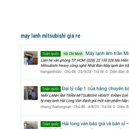
may lanh mitsubishi gia re
Máy lạnh âm trần Mi
Toàn quốc
Hồ Chí Minh
Liên hệ văn phòng TP. HCM: (028) 22 155 026 Ms.Hiền v
Mitsubishi Heavy công nghệ Nhật Bản Máy lạnh âm trần
tranganhsao
Chủ đề
23/9/23
Trả lời: 0
Diễn đàn:
Đ
Đại lý cấp 1 của hãng chuyên 
Toàn quốc
MÁY LẠNH ÂM TRẦN MITSUBISHI HEAVY: ĐÁNH GIÁ CHI T
lý máy lạnh Hải Long Vân đánh giá một sản phẩm hấp d
nhung1hailongvan
Chủ đề
4/8/23
Trả lời: 0
Diễn đ
Hải long vân báo giá và bán
Toàn quốc