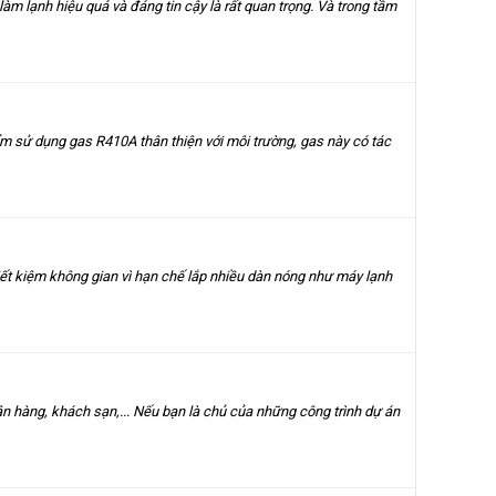
nh hiệu quả và đáng tin cậy là rất quan trọng. Và trong tầm
m sử dụng gas R410A thân thiện với môi trường, gas này có tác
iết kiệm không gian vì hạn chế lắp nhiều dàn nóng như máy lạnh
ân hàng, khách sạn,... Nếu bạn là chủ của những công trình dự án