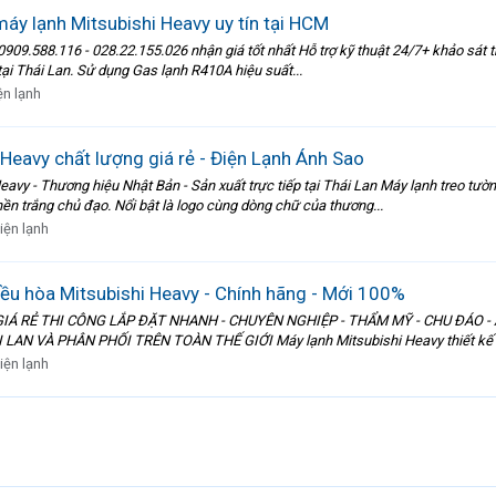
áy lạnh Mitsubishi Heavy uy tín tại HCM
.588.116 - 028.22.155.026 nhận giá tốt nhất Hỗ trợ kỹ thuật 24/7+ khảo sát th
tại Thái Lan. Sử dụng Gas lạnh R410A hiệu suất...
ện lạnh
Heavy chất lượng giá rẻ - Điện Lạnh Ánh Sao
 - Thương hiệu Nhật Bản - Sản xuất trực tiếp tại Thái Lan Máy lạnh treo tườn
n trắng chủ đạo. Nổi bật là logo cùng dòng chữ của thương...
iện lạnh
iều hòa Mitsubishi Heavy - Chính hãng - Mới 100%
IÁ RẺ THI CÔNG LẮP ĐẶT NHANH - CHUYÊN NGHIỆP - THẨM MỸ - CHU ĐÁO 
AN VÀ PHÂN PHỐI TRÊN TOÀN THẾ GIỚI Máy lạnh Mitsubishi Heavy thiết kế s
iện lạnh