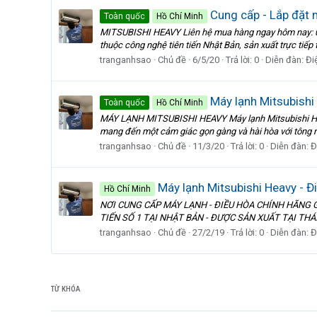
Cung cấp - Lắp đặt m
Toàn quốc
Hồ Chí Minh
MITSUBISHI HEAVY Liên hệ mua hàng ngay hôm nay: 0909
thuộc công nghệ tiên tiến Nhật Bản, sản xuất trực tiếp 
tranganhsao
Chủ đề
6/5/20
Trả lời: 0
Diễn đàn:
Đi
Máy lạnh Mitsubishi 
Toàn quốc
Hồ Chí Minh
MÁY LẠNH MITSUBISHI HEAVY Máy lạnh Mitsubishi Heavy
mang đến một cảm giác gọn gàng và hài hòa với tông nề
tranganhsao
Chủ đề
11/3/20
Trả lời: 0
Diễn đàn:
Đ
Máy lạnh Mitsubishi Heavy - Đ
Hồ Chí Minh
NƠI CUNG CẤP MÁY LẠNH - ĐIỀU HÒA CHÍNH HÃNG G
TIẾN SỐ 1 TẠI NHẬT BẢN - ĐƯỢC SẢN XUẤT TẠI THÁI L
tranganhsao
Chủ đề
27/2/19
Trả lời: 0
Diễn đàn:
Đ
TỪ KHÓA