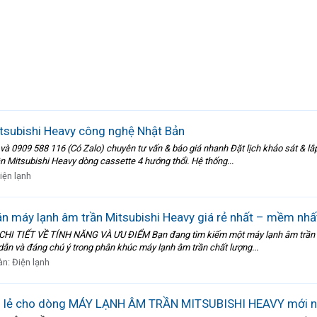
tsubishi Heavy công nghệ Nhật Bản
à 0909 588 116 (Có Zalo) chuyên tư vấn & báo giá nhanh Đặt lịch khảo sát & lắp 
 Mitsubishi Heavy dòng cassette 4 hướng thổi. Hệ thống...
iện lạnh
bán máy lạnh âm trần Mitsubishi Heavy giá rẻ nhất – mềm nhấ
IẾT VỀ TÍNH NĂNG VÀ ƯU ĐIỂM Bạn đang tìm kiếm một máy lạnh âm trần đáng
ẫn và đáng chú ý trong phân khúc máy lạnh âm trần chất lượng...
àn:
Điện lạnh
 sỉ – lẻ cho dòng MÁY LẠNH ÂM TRẦN MITSUBISHI HEAVY mới nh