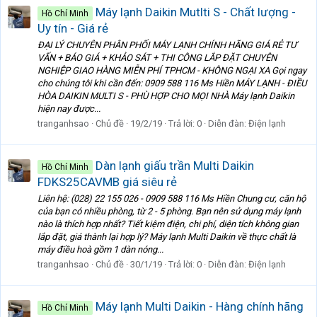
Máy lạnh Daikin Mutlti S - Chất lượng -
Hồ Chí Minh
Uy tín - Giá rẻ
ĐẠI LÝ CHUYÊN PHÂN PHỐI MÁY LẠNH CHÍNH HÃNG GIÁ RẺ TƯ
VẤN + BÁO GIÁ + KHẢO SÁT + THI CÔNG LẮP ĐẶT CHUYÊN
NGHIỆP GIAO HÀNG MIỄN PHÍ TPHCM - KHÔNG NGẠI XA Gọi ngay
cho chúng tôi khi cần đến: 0909 588 116 Ms Hiền MÁY LẠNH - ĐIỀU
HÒA DAIKIN MULTI S - PHÙ HỢP CHO MỌI NHÀ Máy lạnh Daikin
hiện nay được...
tranganhsao
Chủ đề
19/2/19
Trả lời: 0
Diễn đàn:
Điện lạnh
Dàn lạnh giấu trần Multi Daikin
Hồ Chí Minh
FDKS25CAVMB giá siêu rẻ
Liên hệ: (028) 22 155 026 - 0909 588 116 Ms Hiền Chung cư, căn hộ
của bạn có nhiều phòng, từ 2 - 5 phòng. Bạn nên sử dụng máy lạnh
nào là thích hợp nhất? Tiết kiệm điện, chi phí, diện tích không gian
lắp đặt, giá thành lại hợp lý? Máy lạnh Multi Daikin về thực chất là
máy điều hoà gồm 1 dàn nóng...
tranganhsao
Chủ đề
30/1/19
Trả lời: 0
Diễn đàn:
Điện lạnh
Máy lạnh Multi Daikin - Hàng chính hãng
Hồ Chí Minh