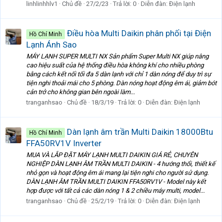
linhlinhhlv1
Chủ đề
27/2/23
Trả lời: 0
Diễn đàn:
Điện lạnh
Điều hòa Multi Daikin phân phối tại Điện
Hồ Chí Minh
Lạnh Ánh Sao
MÁY LẠNH SUPER MULTI NX Sản phẩm Super Multi NX giúp nâng
cao hiệu suất của hệ thống điều hòa không khí cho nhiều phòng
bằng cách kết nối tối đa 5 dàn lạnh với chỉ 1 dàn nóng để duy trì sự
tiện nghi thoải mái cho 5 phòng. Dàn nóng hoạt động êm ái, giảm bót
cản trở cho không gian bên ngoài làm...
tranganhsao
Chủ đề
18/3/19
Trả lời: 0
Diễn đàn:
Điện lạnh
Dàn lạnh âm trần Multi Daikin 18000Btu
Hồ Chí Minh
FFA50RV1V Inverter
MUA VÀ LẮP ĐẶT MÁY LẠNH MULTI DAIKIN GIÁ RẺ, CHUYÊN
NGHIỆP DÀN LẠNH ÂM TRẦN MULTI DAIKIN - 4 hướng thổi, thiết kế
nhỏ gọn và hoạt động êm ái mang lại tiện nghi cho người sử dụng.
DÀN LẠNH ÂM TRẦN MULTI DAIKIN FFA50RV1V - Model này kết
hợp được với tất cả các dàn nóng 1 & 2 chiều máy multi, model...
tranganhsao
Chủ đề
25/2/19
Trả lời: 0
Diễn đàn:
Điện lạnh