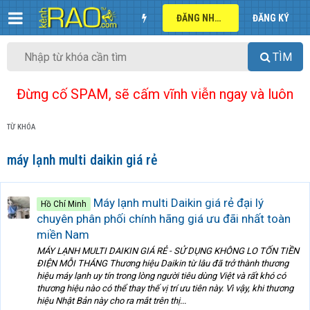
ĐĂNG NHẬP
ĐĂNG KÝ
TÌM
Đừng cố SPAM, sẽ cấm vĩnh viễn ngay và luôn
TỪ KHÓA
máy lạnh multi daikin giá rẻ
Máy lạnh multi Daikin giá rẻ đại lý
Hồ Chí Minh
chuyên phân phối chính hãng giá ưu đãi nhất toàn
miền Nam
MÁY LẠNH MULTI DAIKIN GIÁ RẺ - SỬ DỤNG KHÔNG LO TỐN TIỀN
ĐIỆN MỖI THÁNG Thương hiệu Daikin từ lâu đã trở thành thương
hiệu máy lạnh uy tín trong lòng người tiêu dùng Việt và rất khó có
thương hiệu nào có thể thay thế vị trí ưu tiên này. Vì vậy, khi thương
hiệu Nhật Bản này cho ra mắt trên thị...