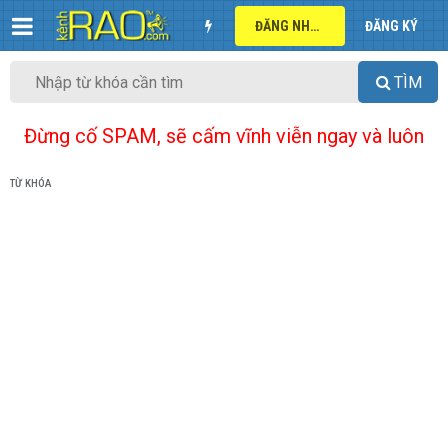
ĐĂNG NHẬP
ĐĂNG KÝ
TÌM
Đừng cố SPAM, sẽ cấm vĩnh viễn ngay và luôn
TỪ KHÓA