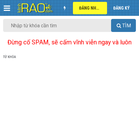
ĐĂNG NHẬP
ĐĂNG KÝ
TÌM
Đừng cố SPAM, sẽ cấm vĩnh viễn ngay và luôn
TỪ KHÓA