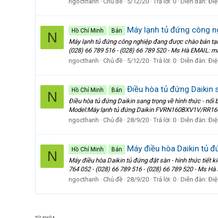
ngocthanh
Chủ đề
5/12/20
Trả lời: 0
Diễn đàn:
Điệ
Máy lạnh tủ đứng công n
Hồ Chí Minh
Bán
N
Máy lạnh tủ đứng công nghiệp đang được chào bán tạ
(028) 66 789 516 - (028) 66 789 520 - Ms Hà EMAIL:
ngocthanh
Chủ đề
5/12/20
Trả lời: 0
Diễn đàn:
Điệ
Điều hòa tủ đứng Daikin s
Hồ Chí Minh
Bán
N
Điều hòa tủ đứng Daikin sang trọng về hình thức -
Model:Máy lạnh tủ đứng Daikin FVRN160BXV1V/RR160D
ngocthanh
Chủ đề
28/9/20
Trả lời: 0
Diễn đàn:
Điệ
Máy điều hòa Daikin tủ đứ
Hồ Chí Minh
Bán
N
Máy điều hòa Daikin tủ đứng đặt sàn - hình thức tiế
764 052 - (028) 66 789 516 - (028) 66 789 520 - Ms 
ngocthanh
Chủ đề
28/9/20
Trả lời: 0
Diễn đàn:
Điệ