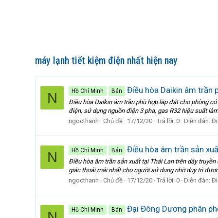
máy lạnh tiết kiệm điện nhất hiện nay
Điều hòa Daikin âm trần 
Hồ Chí Minh
Bán
N
Điều hòa Daikin âm trần phù hợp lắp đặt cho phòng có
điện, sử dụng nguồn điện 3 pha, gas R32 hiệu suất làm l
ngocthanh
Chủ đề
17/12/20
Trả lời: 0
Diễn đàn:
Đi
Điều hòa âm trần sản xuấ
Hồ Chí Minh
Bán
N
Điều hòa âm trần sản xuất tại Thái Lan trên dây truyề
giác thoải mái nhất cho người sử dụng nhờ duy trì được
ngocthanh
Chủ đề
17/12/20
Trả lời: 0
Diễn đàn:
Đi
Đại Đông Dương phân phối
Hồ Chí Minh
Bán
N