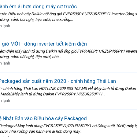
hành êm ái hơn dòng máy cơ trước
rước Điều hoà cây Daikin nối ống gió FVPR500PY1/RZUR500PY1 inverter Công suấ
ờng, sảnh hội nghị, tiệc cưới, nhà xưởng...
n lạnh
gió MỚI - dòng inverter tiết kiệm điện
t kiệm điện Máy lạnh tủ đứng Daikin nối ống gió FVPR400PY1/RZUR400PY1 inverter
ng, sảnh hội nghị, tiệc cưới, nhà...
n lạnh
Packaged sản xuất năm 2020 - chính hãng Thái Lan
0 - chính hãng Thái Lan HOTLINE: 0909 333 162 MS HÀ Máy lạnh tủ đứng Da
Model:Máy lạnh tủ đứng Daikin FVPR250PY1/RZUR250PY1...
n lạnh
ệ Nhật Bản vào Điều hòa cây Packaged
Packaged May lanh dung FVGR250PV1/RZUR250PY1 có Công suất 10HP, máy lạnh D
c cưới, nhà xưởng Vận hành êm ái hơn dòng máy...