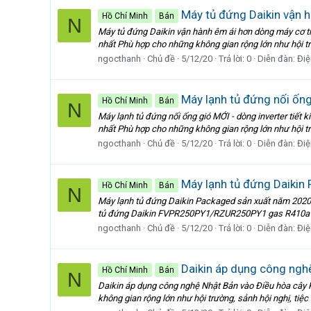
Máy tủ đứng Daikin vận 
Hồ Chí Minh
Bán
N
Máy tủ đứng Daikin vận hành êm ái hơn dòng máy cơ t
nhất Phù hợp cho những không gian rộng lớn như hội trư
ngocthanh
Chủ đề
5/12/20
Trả lời: 0
Diễn đàn:
Điệ
Máy lạnh tủ đứng nối ống 
Hồ Chí Minh
Bán
N
Máy lạnh tủ đứng nối ống gió MỚI - dòng inverter tiế
nhất Phù hợp cho những không gian rộng lớn như hội trườ
ngocthanh
Chủ đề
5/12/20
Trả lời: 0
Diễn đàn:
Điệ
Máy lạnh tủ đứng Daikin 
Hồ Chí Minh
Bán
N
Máy lạnh tủ đứng Daikin Packaged sản xuất năm 202
tủ đứng Daikin FVPR250PY1/RZUR250PY1 gas R410a 
ngocthanh
Chủ đề
5/12/20
Trả lời: 0
Diễn đàn:
Điệ
Daikin áp dụng công ngh
Hồ Chí Minh
Bán
N
Daikin áp dụng công nghệ Nhật Bản vào Điều hòa cây 
không gian rộng lớn như hội trường, sảnh hội nghị, tiệ