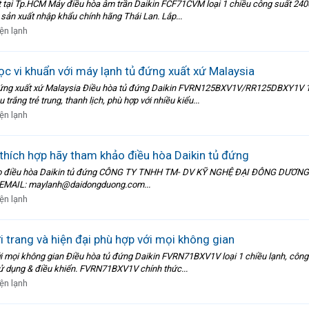
 tại Tp.HCM Máy điều hòa âm trần Daikin FCF71CVM loại 1 chiều công suất 240
 sản xuất nhập khẩu chính hãng Thái Lan. Lắp...
ện lạnh
ọc vi khuẩn với máy lạnh tủ đứng xuất xứ Malaysia
ủ đứng xuất xứ Malaysia Điều hòa tủ đứng Daikin FVRN125BXV1V/RR125DBXY1V 
ng trẻ trung, thanh lịch, phù hợp với nhiều kiểu...
ện lạnh
thích hợp hãy tham khảo điều hòa Daikin tủ đứng
ảo điều hòa Daikin tủ đứng CÔNG TY TNHH TM- DV KỸ NGHỆ ĐẠI ĐÔNG DƯƠNG Hotl
Hà EMAIL: maylanh@daidongduong.com...
ện lạnh
 trang và hiện đại phù hợp với mọi không gian
với mọi không gian Điều hòa tủ đứng Daikin FVRN71BXV1V loại 1 chiều lạnh, cô
sử dụng & điều khiển. FVRN71BXV1V chính thức...
ện lạnh