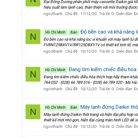
Đại Đông Dương phân phối máy cassette Daikin giá tốt
hiệu suất làm lạnh cao, thân thiện với môi trường được
ngocthanh
Chủ đề
17/12/20
Trả lời: 0
Diễn đàn:
Đi
Độ bền cao và khả năng l
Hồ Chí Minh
Bán
N
Độ bền cao và khả năng lọc vi khuẩn với máy lạnh t
FVRN125BXV1V/RR125DBXY1V có thiết kế tinh tế, màu trắ
ngocthanh
Chủ đề
10/12/20
Trả lời: 0
Diễn đàn:
Đi
Đang tìm kiếm chiếc điều hòa 
Hồ Chí Minh
N
Đang tìm kiếm chiếc điều hòa thích hợp hãy tham kh
764 052 - (028) 66 789 516 - (028) 66 789 520 - Ms 
ngocthanh
Chủ đề
10/12/20
Trả lời: 0
Diễn đàn:
Đi
Máy lạnh đứng Daikin thời
Hồ Chí Minh
Bán
N
Máy lạnh đứng Daikin thời trang và hiện đại phù hợp 
thiết kế mới nhỏ gọn, hiện đại cùng màn hình LED dễ 
ngocthanh
Chủ đề
10/12/20
Trả lời: 0
Diễn đàn:
Đi