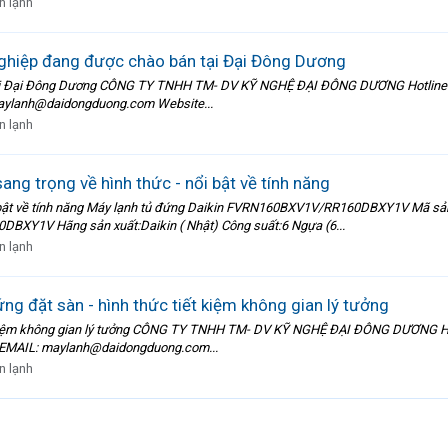
n lạnh
ghiệp đang được chào bán tại Đại Đông Dương
i Đại Đông Dương CÔNG TY TNHH TM- DV KỸ NGHỆ ĐẠI ĐÔNG DƯƠNG Hotline: 0909
 maylanh@daidongduong.com Website...
n lạnh
ang trọng về hình thức - nổi bật về tính năng
 nổi bật về tính năng Máy lạnh tủ đứng Daikin FVRN160BXV1V/RR160DBXY1V M
BXY1V Hãng sản xuất:Daikin ( Nhật) Công suất:6 Ngựa (6...
n lạnh
ng đặt sàn - hình thức tiết kiệm không gian lý tưởng
t kiệm không gian lý tưởng CÔNG TY TNHH TM- DV KỸ NGHỆ ĐẠI ĐÔNG DƯƠNG Hotli
Hà EMAIL: maylanh@daidongduong.com...
n lạnh