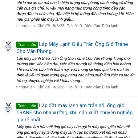
chỉ là nơi an cư mà còn là biểu tượng của phong cách sống và đẳng
cấp của gia chủ. Vì vậy, mọi hạng mục trong công trình đều cần
được đầu tư chỉn chu, đặc biệt là hệ thống điều hòa không khí. Hiện
nay, giải pháp lắp máy lạnh giấu...
tinhtrieuan
Chủ đề
8/6/26
Trả lời: 0
Diễn đàn:
Điện lạnh
Lắp Máy Lạnh Giấu Trần Ống Gió Trane
Toàn quốc
Cho Văn Phòng
Lắp Máy Lạnh Giấu Trần Ống Gió Trane Cho Văn Phòng Trong môi
trường làm việc hiện đại, việc đầu tư một hệ thống điều hòa không
khí vừa đảm bảo tính thẩm mỹ, vừa mang lại hiệu quả làm mát ổn
định là yếu tố quan trọng giúp nâng cao năng suất làm việc và tạo ấn
tượng chuyên nghiệp với khách hàng...
tinhtrieuan
Chủ đề
8/6/26
Trả lời: 0
Diễn đàn:
Điện lạnh
Lắp đặt máy lạnh âm trần nối ống gió
Toàn quốc
TRANE cho nhà xưởng, khu sản xuất chuyên nghiệp,
giá rẻ nhất
Máy lạnh âm trần nối ống gió hay còn gọi là máy lạnh giấu trần nối
ống gió. Máy này là dòng máy lạnh cục bộ được kết nối với nhau
gồm 1 dàn nóng và dàn lạnh. Sản phẩm có công suất đa dạng từ 1