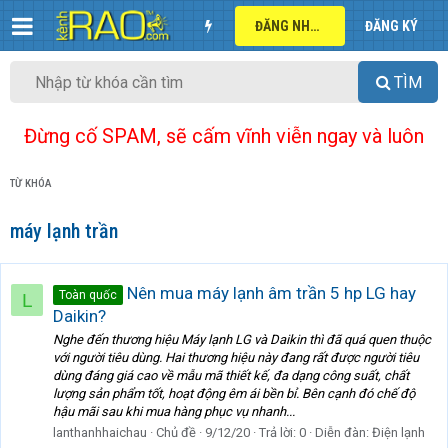
ĐĂNG NHẬP
ĐĂNG KÝ
TÌM
Đừng cố SPAM, sẽ cấm vĩnh viễn ngay và luôn
TỪ KHÓA
máy lạnh trần
Nên mua máy lạnh âm trần 5 hp LG hay
Toàn quốc
L
Daikin?
Nghe đến thương hiệu Máy lạnh LG và Daikin thì đã quá quen thuộc
với người tiêu dùng. Hai thương hiệu này đang rất được người tiêu
dùng đáng giá cao về mẫu mã thiết kế, đa dạng công suất, chất
lượng sản phẩm tốt, hoạt động êm ái bền bỉ. Bên cạnh đó chế độ
hậu mãi sau khi mua hàng phục vụ nhanh...
lanthanhhaichau
Chủ đề
9/12/20
Trả lời: 0
Diễn đàn:
Điện lạnh