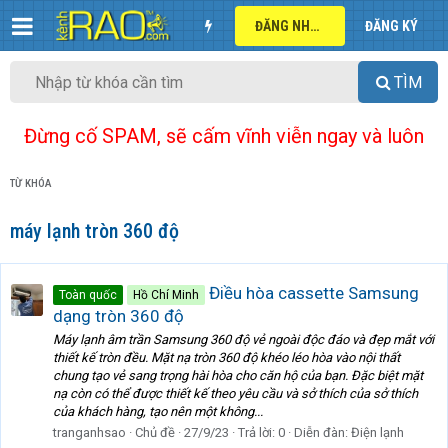
ĐĂNG NHẬP
ĐĂNG KÝ
TÌM
Đừng cố SPAM, sẽ cấm vĩnh viễn ngay và luôn
TỪ KHÓA
máy lạnh tròn 360 độ
Điều hòa cassette Samsung
Toàn quốc
Hồ Chí Minh
dạng tròn 360 độ
Máy lạnh âm trần Samsung 360 độ vẻ ngoài độc đáo và đẹp mắt với
thiết kế tròn đều. Mặt nạ tròn 360 độ khéo léo hòa vào nội thất
chung tạo vẻ sang trọng hài hòa cho căn hộ của bạn. Đặc biệt mặt
nạ còn có thể được thiết kế theo yêu cầu và sở thích của sở thích
của khách hàng, tạo nên một không...
tranganhsao
Chủ đề
27/9/23
Trả lời: 0
Diễn đàn:
Điện lạnh