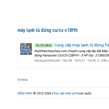
máy lạnh tủ đứng cu/cs-c18ffh
Cung cấp máy lạnh tủ đứng Pan
Hồ Chí Minh
thanhhaichauchau.com chuyên cung cấp lắp đặt Máy lạ
đứng Panasonic CU/CS-C28FFH - 3 HP Gía : 27,800,000
haichaukinhdoanh
Chủ đề
10/5/21
Trả lời: 0
Diễn 
TỪ KHÓA
KÊNH RAO
© 2012-2026 |
Rao vặt miễn phí
toàn quốc