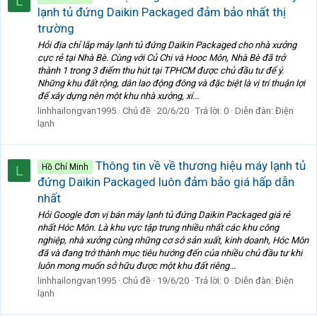
L
lạnh tủ đứng Daikin Packaged đảm bảo nhất thị
trường
Hỏi địa chỉ lắp máy lạnh tủ đứng Daikin Packaged cho nhà xưởng
cực rẻ tại Nhà Bè. Cùng với Củ Chi và Hooc Môn, Nhà Bè đã trở
thành 1 trong 3 điểm thu hút tại TPHCM được chủ đầu tư để ý.
Những khu đất rộng, dân lao động đông và đặc biệt là vị trí thuận lợi
để xây dựng nên một khu nhà xưởng, xí...
linhhailongvan1995
Chủ đề
20/6/20
Trả lời: 0
Diễn đàn:
Điện
lạnh
Thông tin về về thương hiệu máy lạnh tủ
Hồ Chí Minh
L
đứng Daikin Packaged luôn đảm bảo giá hấp dẫn
nhất
Hỏi Google đơn vị bán máy lạnh tủ đứng Daikin Packaged giá rẻ
nhất Hóc Môn. Là khu vực tập trung nhiều nhất các khu công
nghiệp, nhà xưởng cùng những cơ sở sản xuất, kinh doanh, Hóc Môn
đã và đang trở thành mục tiêu hướng đến của nhiều chủ đầu tư khi
luôn mong muốn sở hữu được một khu đất riêng...
linhhailongvan1995
Chủ đề
19/6/20
Trả lời: 0
Diễn đàn:
Điện
lạnh