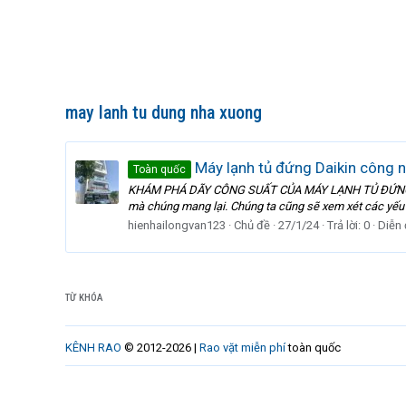
may lanh tu dung nha xuong
Máy lạnh tủ đứng Daikin công nghê
Toàn quốc
KHÁM PHÁ DÃY CÔNG SUẤT CỦA MÁY LẠNH TỦ ĐỨNG DAIKIN
mà chúng mang lại. Chúng ta cũng sẽ xem xét các yếu t
hienhailongvan123
Chủ đề
27/1/24
Trả lời: 0
Diễn
TỪ KHÓA
KÊNH RAO
© 2012-2026 |
Rao vặt miễn phí
toàn quốc