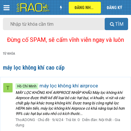
ĐĂNG NHẬP
ĐĂNG KÝ
TÌM
Đừng cố SPAM, sẽ cấm vĩnh viễn ngay và luôn
TỪ KHÓA
máy lọc không khí cao cấp
máy lọc không khí airproce
Hồ Chí Minh
T
MÁY LỌC KHÔNG KHÍ AIRPROCE NHẬP KHẨU Máy lọc không khí
Airproce được thiết kế để loại bỏ các hạt bụi, vi khuẩn, vi rút và các
chất gây hại khác trong không khí. Được trang bị công nghệ lọc
HEPA tiên tiến, máy lọc không khí Airproce có khả năng loại bỏ hơn
99% các hạt bụi siêu nhỏ có kích thước...
ThoADONG
Chủ đề
9/4/24
Trả lời: 0
Diễn đàn:
Nội thất - Gia
dụng