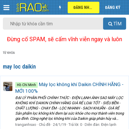
ĐĂNG NHẬP
ĐĂNG KÝ
TÌM
Đừng cố SPAM, sẽ cấm vĩnh viễn ngay và luôn
TỪ KHÓA
may loc daikin
Máy lọc không khí Daikin CHÍNH HÃNG -
Hồ Chí Minh
MỚI 100%
ĐẠI LÝ PHÂN PHỐI CHÍNH THỨC - ĐIỆN LẠNH ÁNH SAO MÁY LỌC
KHÔNG KHÍ DAIKIN CHÍNH HÃNG GIÁ RẺ LOẠI TỐT - SIÊU BỀN -
CHẤT LƯỢNG - CHẠY ÊM - LỌC NHANH - SẠCH KHUẨN - GIÁ RẺ
Sản phẩm lọc không khí đem lại sức khỏe cho mọi thành viên trong
gia đình. Công nghệ lọc không khí của Daikin giúp phân hủy và...
tranganhsao
Chủ đề
24/1/19
Trả lời: 0
Diễn đàn:
Điện lạnh