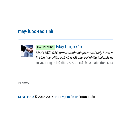
may-luoc-rac tinh
Máy Lược rác
Hồ Chí Minh
MÁY LƯỢC RÁC http://amcholdings.store/ Máy Lược rác l
lý sinh học. Hiệu quả xử lý rất cao Với nhiều loại máy
xulynuocsg
Chủ đề
2/7/20
Trả lời: 0
Diễn đàn:
Doa
TỪ KHÓA
KÊNH RAO
© 2012-2026 |
Rao vặt miễn phí
toàn quốc