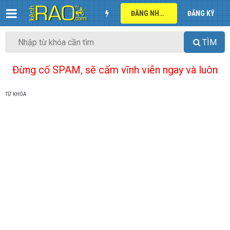
ĐĂNG NHẬP
ĐĂNG KÝ
TÌM
Đừng cố SPAM, sẽ cấm vĩnh viễn ngay và luôn
TỪ KHÓA