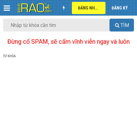
ĐĂNG NHẬP
ĐĂNG KÝ
TÌM
Đừng cố SPAM, sẽ cấm vĩnh viễn ngay và luôn
TỪ KHÓA