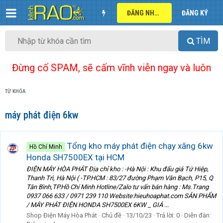
ĐĂNG NHẬP
ĐĂNG KÝ
TÌM
Đừng cố SPAM, sẽ cấm vĩnh viễn ngay và luôn
TỪ KHÓA
máy phát điện 6kw
Tổng kho máy phát điện chạy xăng 6kw
Hồ Chí Minh
Honda SH7500EX tại HCM
ĐIỆN MÁY HÒA PHÁT Địa chỉ kho : -Hà Nội : Khu đấu giá Tứ Hiệp,
Thanh Trì, Hà Nội ( -TP.HCM : 83/27 đường Phạm Văn Bạch, P15, Q
Tân Bình,TP.Hồ Chí Minh Hotline/Zalo tư vấn bán hàng : Ms.Trang
0937 066 633 / 0971 239 110 Website:hieuhoaphat.com SẢN PHẨM
/ MÁY PHÁT ĐIỆN HONDA SH7500EX 6KW _ GIÁ ...
Shop Điện Máy Hòa Phát
Chủ đề
13/10/23
Trả lời: 0
Diễn đàn: