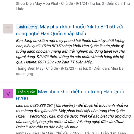
Shop Điện Máy Hòa Phát
Chủ đề
9/1/24
Trả lời: 0
Diễn đàn:
Thứ
khác
Máy phun khói thuốc Yikito BF150 với
Bình Dương
T
công nghệ Hàn Quốc nhập khẩu
Bạn đang tìm kiếm một máy phun khói thuốc cầm tay chất lượng
cao, hiệu quả? Yikito BF150 nhập khẩu Hàn Quốc là sản phẩm lý
tưởng dành cho bạn, mang đến trải nghiệm sử dụng tuyệt vời cho
người dùng. Để biết thêm thông tin sản phẩm khách hàng liên hệ
qua: Hotline: 0971 239 109 Zalo TT Điện Máy...
Thắng Điện Máy
Chủ đề
8/12/23
Trả lời: 0
Diễn đàn:
Mua bán
qua mạng
Máy phun khói diệt côn trùng Hàn Quốc
Toàn quốc
V
H200
Liên hệ: 0985 333 261 ( Ms Huyền ) - Để được hỗ trợ nhanh nhất và
mua hàng đơn giản nhất. Máy phun khói diệt côn trùng Hàn Quốc
H200 – Vectorfog H200 mới đã được thiết kế đặc biệt cho ứng dụng
của các giải pháp gốc nước và dầu. Với công nghệ đầu vào Dual-
Point ™ độc đáo và đặc biệt, vòi phun...
Vinmax - Siêu Thị Máy
Chủ đề
6/3/23
Trả lời: 0
Diễn đàn:
Điện