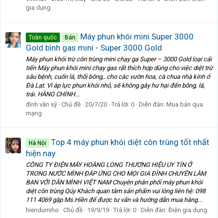
gia dụng
Máy phun khói mini Super 3000
Toàn quốc
Bán
Gold bình gas mini - Super 3000 Gold
Máy phun khói trừ côn trùng mini chạy ga Super – 3000 Gold loại cải
tiến Máy phun khói mini chạy gas rất thích hợp dùng cho việc diệt trừ
sâu bệnh, cuốn lá, thối bông,..cho các vườn hoa, cà chua nhà kính ở
Đà Lạt. Vì áp lực phun khói nhỏ, sẽ không gây hư hại đến bông, lá,
trái. HÀNG CHÍNH...
đinh văn sỹ
Chủ đề
20/7/20
Trả lời: 0
Diễn đàn:
Mua bán qua
mạng
Top 4 máy phun khói diệt côn trùng tốt nhất
Hà Nội
hiện nay
CÔNG TY ĐIỆN MÁY HOÀNG LONG THƯƠNG HIỆU UY TÍN Ở
TRONG NƯỚC MÌNH ĐÁP ỨNG CHO MỌI GIA ĐÌNH CHUYÊN LÀM
BẠN VỚI DÂN MÌNH VIỆT NAM Chuyên phân phối máy phun khói
diệt côn trùng Qúy Khách quan tâm sản phẩm vui lòng liên hệ: 098
111 4069 gặp Ms.Hiền để được tư vấn và hướng dẫn mua hàng...
hiendumiho
Chủ đề
19/9/19
Trả lời: 0
Diễn đàn:
Điện gia dụng