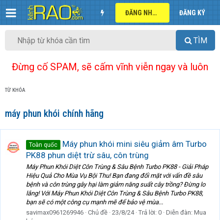
ĐĂNG NHẬP
ĐĂNG KÝ
TÌM
Đừng cố SPAM, sẽ cấm vĩnh viễn ngay và luôn
TỪ KHÓA
máy phun khói chính hãng
Máy phun khói mini siêu giảm âm Turbo
Toàn quốc
PK88 phun diệt trừ sâu, côn trùng
Máy Phun Khói Diệt Côn Trùng & Sâu Bệnh Turbo PK88 - Giải Pháp
Hiệu Quả Cho Mùa Vụ Bội Thu! Bạn đang đối mặt với vấn đề sâu
bệnh và côn trùng gây hại làm giảm năng suất cây trồng? Đừng lo
lắng! Với Máy Phun Khói Diệt Côn Trùng & Sâu Bệnh Turbo PK88,
bạn sẽ có một công cụ mạnh mẽ để bảo vệ mùa...
savimax0961269946
Chủ đề
23/8/24
Trả lời: 0
Diễn đàn:
Mua