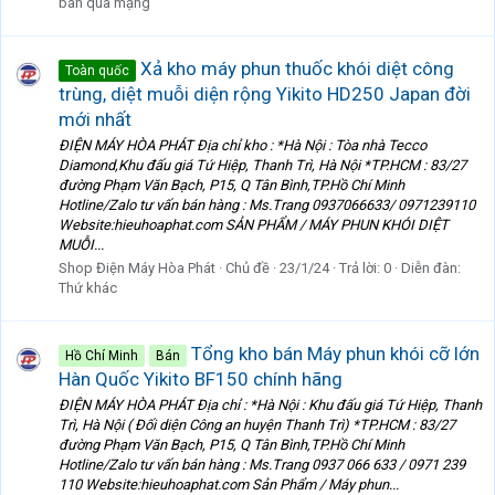
bán qua mạng
Xả kho máy phun thuốc khói diệt công
Toàn quốc
trùng, diệt muỗi diện rộng Yikito HD250 Japan đời
mới nhất
ĐIỆN MÁY HÒA PHÁT Địa chỉ kho : *Hà Nội : Tòa nhà Tecco
Diamond,Khu đấu giá Tứ Hiệp, Thanh Trì, Hà Nội *TP.HCM : 83/27
đường Phạm Văn Bạch, P15, Q Tân Bình,TP.Hồ Chí Minh
Hotline/Zalo tư vấn bán hàng : Ms.Trang 0937066633/ 0971239110
Website:hieuhoaphat.com SẢN PHẨM / MÁY PHUN KHÓI DIỆT
MUỖI...
Shop Điện Máy Hòa Phát
Chủ đề
23/1/24
Trả lời: 0
Diễn đàn:
Thứ khác
Tổng kho bán Máy phun khói cỡ lớn
Hồ Chí Minh
Bán
Hàn Quốc Yikito BF150 chính hãng
ĐIỆN MÁY HÒA PHÁT Địa chỉ : *Hà Nội : Khu đấu giá Tứ Hiệp, Thanh
Trì, Hà Nội ( Đối diện Công an huyện Thanh Trì) *TP.HCM : 83/27
đường Phạm Văn Bạch, P15, Q Tân Bình,TP.Hồ Chí Minh
Hotline/Zalo tư vấn bán hàng : Ms.Trang 0937 066 633 / 0971 239
110 Website:hieuhoaphat.com Sản Phẩm / Máy phun...