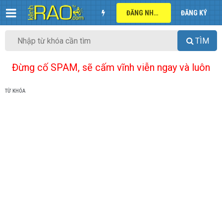
ĐĂNG NHẬP
ĐĂNG KÝ
TÌM
Đừng cố SPAM, sẽ cấm vĩnh viễn ngay và luôn
TỪ KHÓA