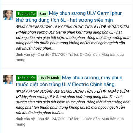
Máy phun sương ULV Germi phun
Toàn quốc
Bán
khử trùng dung tích 6L - hạt sương siêu mịn
💖MÁY PHUN SƯƠNG ULV GERMI DUNG TÍCH 6 LÍT💖 💎ĐẶC ĐIỂM
✔️Máy phun sương ULV Germi phun khử trùng dung tích 6L - hạt
sương siêu mịn giúp tiết kiệm thuốc phun, đồng thời tăng cường khả
năng phát tán thuốc phun trong không khí tới mọi ngóc ngách cần
sát khuẩn hoặc phun...
đinh văn sỹ
Chủ đề
31/7/20
Trả lời: 0
Diễn đàn:
Mua bán qua
mạng
Máy phun sương, máy phun
Toàn quốc
Hồ Chí Minh
thuốc diệt côn trùng ULV Electric Chính hãng,
💖MÁY PHUN SƯƠNG ULV GERMI DUNG TÍCH 7 LÍT💖 💎ĐẶC ĐIỂM
✔️Máy phun sương ULV Germi phun khử trùng dung tích 7L - hạt
sương siêu mịn giúp tiết kiệm thuốc phun, đồng thời tăng cường khả
năng phát tán thuốc phun trong không khí tới mọi ngóc ngách cần
sát khuẩn hoặc phun thuốc...
đinh văn sỹ
Chủ đề
24/7/20
Trả lời: 1
Diễn đàn:
Mua bán qua
mạng