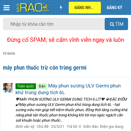
ĐĂNG NHẬP
ĐĂNG KÝ
TÌM
Đừng cố SPAM, sẽ cấm vĩnh viễn ngay và luôn
TỪ KHÓA
máy phun thuốc trừ côn trùng germi
Máy phun sương ULV Germi phun
Toàn quốc
Bán
khử trùng dung tích 6L
💖MÁY PHUN SƯƠNG ULV GERMI DUNG TÍCH 6 LÍT💖 💎ĐẶC ĐIỂM
✔️Máy phun sương ULV Germi phun khử trùng dung tích 6L - hạt
sương siêu mịn giúp tiết kiệm thuốc phun, đồng thời tăng cường khả
năng phát tán thuốc phun trong không khí tới mọi ngóc ngách cần
sát khuẩn hoặc phun thuốc...
đinh văn sỹ
Chủ đề
25/5/21
Trả lời: 0
Diễn đàn:
Điện gia dụng