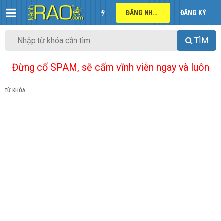
ĐĂNG NHẬP
ĐĂNG KÝ
TÌM
Đừng cố SPAM, sẽ cấm vĩnh viễn ngay và luôn
TỪ KHÓA