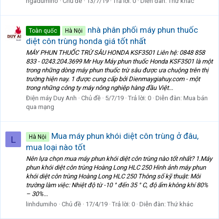
ngadumiho
Chủ đề
13/7/19
Trả lời: 0
Diễn đàn:
Thứ khác
nhà phân phối máy phun thuốc
Toàn quốc
Hà Nội
diệt côn trùng honda giá tốt nhất
MÁY PHUN THUỐC TRỪ SÂU HONDA KSF3501 Liên hệ: 0848 858
833 - 0243.204.3699 Mr Huy Máy phun thuốc Honda KSF3501 là một
trong những dòng máy phun thuốc trừ sâu được ưa chuộng trên thị
trường hiện nay. 1 được cung cấp bởi Dienmaygiahuy.com - một
trong những công ty máy nông nghiệp hàng đầu Việt...
Điện máy Duy Anh
Chủ đề
5/7/19
Trả lời: 0
Diễn đàn:
Mua bán
qua mạng
Mua máy phun khói diệt côn trùng ở đâu,
Hà Nội
L
mua loại nào tốt
Nên lựa chọn mua máy phun khói diệt côn trùng nào tốt nhất? 1.Máy
phun khói diệt côn trùng Hoàng Long HLC 250 Hình ảnh máy phun
khói diệt côn trùng Hoàng Long HLC 250 Thông số kỹ thuật: Môi
trường làm việc: Nhiệt độ từ -10 ° đến 35 ° C, độ ẩm không khí 80%
– 30%...
linhdumiho
Chủ đề
17/4/19
Trả lời: 0
Diễn đàn:
Thứ khác