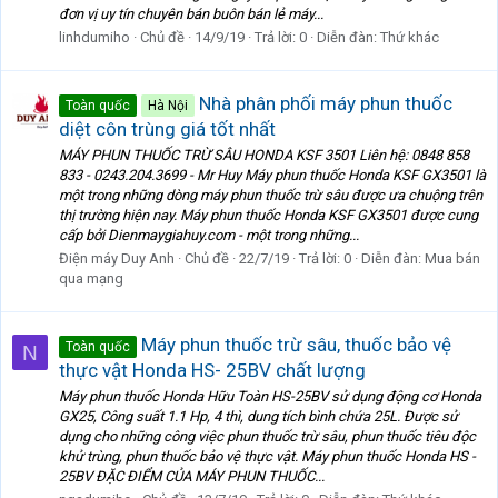
đơn vị uy tín chuyên bán buôn bán lẻ máy...
linhdumiho
Chủ đề
14/9/19
Trả lời: 0
Diễn đàn:
Thứ khác
Nhà phân phối máy phun thuốc
Toàn quốc
Hà Nội
diệt côn trùng giá tốt nhất
MÁY PHUN THUỐC TRỪ SÂU HONDA KSF 3501 Liên hệ: 0848 858
833 - 0243.204.3699 - Mr Huy Máy phun thuốc Honda KSF GX3501 là
một trong những dòng máy phun thuốc trừ sâu được ưa chuộng trên
thị trường hiện nay. Máy phun thuốc Honda KSF GX3501 được cung
cấp bởi Dienmaygiahuy.com - một trong những...
Điện máy Duy Anh
Chủ đề
22/7/19
Trả lời: 0
Diễn đàn:
Mua bán
qua mạng
Máy phun thuốc trừ sâu, thuốc bảo vệ
Toàn quốc
N
thực vật Honda HS- 25BV chất lượng
Máy phun thuốc Honda Hữu Toàn HS-25BV sử dụng động cơ Honda
GX25, Công suất 1.1 Hp, 4 thì, dung tích bình chứa 25L. Được sử
dụng cho những công việc phun thuốc trừ sâu, phun thuốc tiêu độc
khử trùng, phun thuốc bảo vệ thực vật. Máy phun thuốc Honda HS -
25BV ĐẶC ĐIỂM CỦA MÁY PHUN THUỐC...