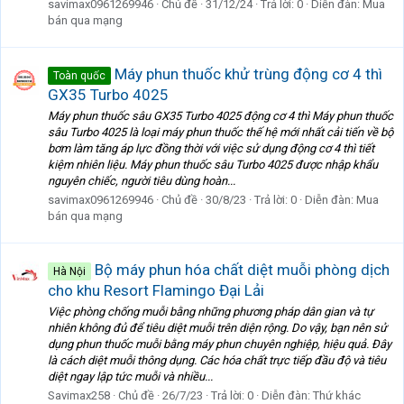
savimax0961269946
Chủ đề
31/12/24
Trả lời: 0
Diễn đàn:
Mua
bán qua mạng
Máy phun thuốc khử trùng động cơ 4 thì
Toàn quốc
GX35 Turbo 4025
Máy phun thuốc sâu GX35 Turbo 4025 động cơ 4 thì Máy phun thuốc
sâu Turbo 4025 là loại máy phun thuốc thế hệ mới nhất cải tiến về bộ
bơm làm tăng áp lực đồng thời với việc sử dụng động cơ 4 thì tiết
kiệm nhiên liệu. Máy phun thuốc sâu Turbo 4025 được nhập khẩu
nguyên chiếc, người tiêu dùng hoàn...
savimax0961269946
Chủ đề
30/8/23
Trả lời: 0
Diễn đàn:
Mua
bán qua mạng
Bộ máy phun hóa chất diệt muỗi phòng dịch
Hà Nội
cho khu Resort Flamingo Đại Lải
Việc phòng chống muỗi bằng những phương pháp dân gian và tự
nhiên không đủ để tiêu diệt muỗi trên diện rộng. Do vậy, bạn nên sử
dụng phun thuốc muỗi bằng máy phun chuyên nghiệp, hiệu quả. Đây
là cách diệt muỗi thông dụng. Các hóa chất trực tiếp đầu độ và tiêu
diệt ngay lập tức muỗi và nhiều...
Savimax258
Chủ đề
26/7/23
Trả lời: 0
Diễn đàn:
Thứ khác