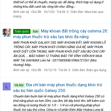
thiết kế có thể di chuyển, mang vác dễ dàng, thích hợp sử dụng ở
những khu đất canh tác rộng lớn như: đồng...
đinh văn sỹ
Chủ đề
16/7/20
Trả lời: 0
Diễn đàn:
Mua bán qua
mạng
Máy khoan đất trồng cây oshima 2P,
Toàn quốc
Bán
máy phun thuốc trừ sâu tạo khói đa năng
MÁY PHUN KHÓI GALAXY 250, MÁY KHOAN ĐẤT, MÁY KHOAN LỖ
TRỒNG CÂY, MÁY PHUN KHÓI CHÍNH HÃNG GIÁ RẺ, MÁY PHUN
KHÓI DIỆT CÔN TRÙNG, MÁY PHUN KHÓI DIỆT SÂU BỌ CHO CÂY
ĂN QUẢ, ... BẢO HÀNH 12 THÁNG BẢO TRÌ VĨNH VIỄN KHI MUA
MÁY TẠI SAVIMAX Liên hệ : 0377685008//0966727261 (Mrs:
Hương) Máy...
đinh văn sỹ
Chủ đề
19/12/19
Trả lời: 0
Diễn đàn:
Điện gia dụng
Địa chỉ bán máy phun thuốc dạng khói trừ
Hà Nội
L
sâu bọ hàn quốc Galaxy 250
Chuyên bán buôn bán lẻ máy phun thuốc dạng khói Galaxy 250 có
khả năng phun xa hơn 20m, cao 8m, bề dày khói 4m, tiết kiệm sức
lao động và lượng thuốc từ 1/3 – 1/4 so với phương pháp phun
thuốc trừ sâu thủ công. Công ty cổ phần Điện Máy Hoàng Long là