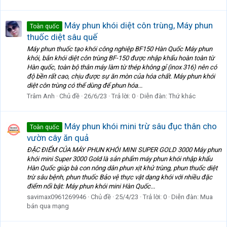
Máy phun khói diệt côn trùng, Máy phun
Toàn quốc
thuốc diệt sâu quế
Máy phun thuốc tạo khói công nghiệp BF150 Hàn Quốc Máy phun
khói, bắn khói diệt côn trùng BF-150 được nhập khẩu hoàn toàn từ
Hàn quốc, toàn bộ thân máy làm từ thép không gỉ (inox 316) nên có
độ bền rất cao, chịu được sự ăn mòn của hóa chất. Máy phun khói
diệt côn trùng có thể dùng để phun hóa...
Trâm Anh
Chủ đề
26/6/23
Trả lời: 0
Diễn đàn:
Thứ khác
Máy phun khói mini trừ sâu đục thân cho
Toàn quốc
vườn cây ăn quả
ĐẶC ĐIỂM CỦA MÁY PHUN KHÓI MINI SUPER GOLD 3000 Máy phun
khói mini Super 3000 Gold là sản phẩm máy phun khói nhập khẩu
Hàn Quốc giúp bà con nông dân phun xịt khử trùng, phun thuốc diệt
trừ sâu bệnh, phun thuốc Bảo vệ thực vật dạng khói với nhiều đặc
điểm nổi bật: Máy phun khói mini Hàn Quốc...
savimax0961269946
Chủ đề
25/4/23
Trả lời: 0
Diễn đàn:
Mua
bán qua mạng