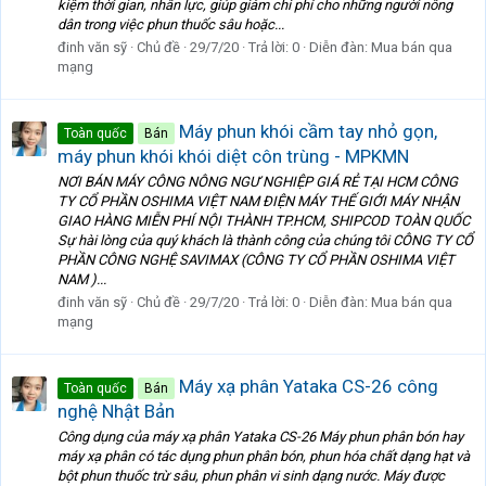
kiệm thời gian, nhân lực, giúp giảm chi phí cho những người nông
dân trong việc phun thuốc sâu hoặc...
đinh văn sỹ
Chủ đề
29/7/20
Trả lời: 0
Diễn đàn:
Mua bán qua
mạng
Máy phun khói cầm tay nhỏ gọn,
Toàn quốc
Bán
máy phun khói khói diệt côn trùng - MPKMN
NƠI BÁN MÁY CÔNG NÔNG NGƯ NGHIỆP GIÁ RẺ TẠI HCM CÔNG
TY CỔ PHẦN OSHIMA VIỆT NAM ĐIỆN MÁY THẾ GIỚI MÁY NHẬN
GIAO HÀNG MIỄN PHÍ NỘI THÀNH TP.HCM, SHIPCOD TOÀN QUỐC
Sự hài lòng của quý khách là thành công của chúng tôi CÔNG TY CỔ
PHẦN CÔNG NGHỆ SAVIMAX (CÔNG TY CỔ PHẦN OSHIMA VIỆT
NAM )...
đinh văn sỹ
Chủ đề
29/7/20
Trả lời: 0
Diễn đàn:
Mua bán qua
mạng
Máy xạ phân Yataka CS-26 công
Toàn quốc
Bán
nghệ Nhật Bản
Công dụng của máy xạ phân Yataka CS-26 Máy phun phân bón hay
máy xạ phân có tác dụng phun phân bón, phun hóa chất dạng hạt và
bột phun thuốc trừ sâu, phun phân vi sinh dạng nước. Máy được