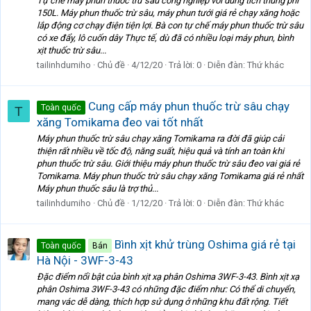
Tự chế máy phun thuốc trừ sâu công nghiệp với dung tích thùng phi
150L. Máy phun thuốc trừ sâu, máy phun tưới giá rẻ chạy xăng hoặc
lắp động cơ chạy điện tiện lợi. Bà con tự chế máy phun thuốc trừ sâu
có xe đẩy, lô cuốn dây Thực tế, dù đã có nhiều loại máy phun, bình
xịt thuốc trừ sâu...
tailinhdumiho
Chủ đề
4/12/20
Trả lời: 0
Diễn đàn:
Thứ khác
Cung cấp máy phun thuốc trừ sâu chạy
Toàn quốc
T
xăng Tomikama đeo vai tốt nhất
Máy phun thuốc trừ sâu chạy xăng Tomikama ra đời đã giúp cải
thiện rất nhiều về tốc độ, năng suất, hiệu quả và tính an toàn khi
phun thuốc trừ sâu. Giới thiệu máy phun thuốc trừ sâu đeo vai giá rẻ
Tomikama. Máy phun thuốc trừ sâu chạy xăng Tomikama giá rẻ nhất
Máy phun thuốc sâu là trợ thủ...
tailinhdumiho
Chủ đề
1/12/20
Trả lời: 0
Diễn đàn:
Thứ khác
Bình xịt khử trùng Oshima giá rẻ tại
Toàn quốc
Bán
Hà Nội - 3WF-3-43
Đặc điểm nổi bật của bình xịt xạ phân Oshima 3WF-3-43. Bình xịt xạ
phân Oshima 3WF-3-43 có những đặc điểm như: Có thể di chuyển,
mang vác dễ dàng, thích hợp sử dụng ở những khu đất rộng. Tiết