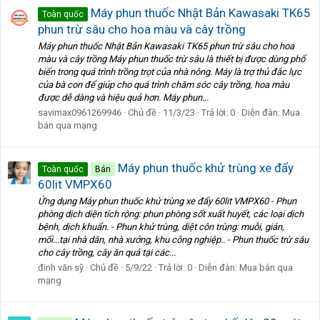
Máy phun thuốc Nhật Bản Kawasaki TK65
Toàn quốc
phun trừ sâu cho hoa màu và cây trồng
Máy phun thuốc Nhật Bản Kawasaki TK65 phun trừ sâu cho hoa
màu và cây trồng Máy phun thuốc trừ sâu là thiết bị được dùng phổ
biến trong quá trình trồng trọt của nhà nông. Máy là trợ thủ đắc lực
của bà con để giúp cho quá trình chăm sóc cây trồng, hoa màu
được dễ dàng và hiệu quả hơn. Máy phun...
savimax0961269946
Chủ đề
11/3/23
Trả lời: 0
Diễn đàn:
Mua
bán qua mạng
Máy phun thuốc khử trùng xe đẩy
Toàn quốc
Bán
60lit VMPX60
Ứng dụng Máy phun thuốc khử trùng xe đẩy 60lit VMPX60 - Phun
phòng dịch diện tích rộng: phun phòng sốt xuất huyết, các loại dịch
bệnh, dịch khuẩn. - Phun khử trùng, diệt côn trùng: muỗi, gián,
mối...tại nhà dân, nhà xưởng, khu công nghiệp.. - Phun thuốc trừ sâu
cho cây trồng, cây ăn quả tại các...
đinh văn sỹ
Chủ đề
5/9/22
Trả lời: 0
Diễn đàn:
Mua bán qua
mạng