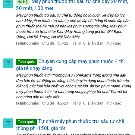
Máy phun thuốc trừ sâu tự chế dây 20 mét,
Hà Nội
T
50 mét, 100 mét
Máy phun thuốc trừ sâu tự chế tự động có lô cuốn, xe đẩy áp lực
cao. Máy phun thuốc trừ sâu tự chế có lắp hệ thống lô cuốn lắp cần
phun thuốc thế hệ mới có béc loa phun sương tỏa rộng. Máy phun
thuốc trừ sâu tự chế tại Điện Máy Hoàng Long giá tốt 934 Bạch
Đằng, Hai Bà Trưng, Hà Nội Điện Máy...
tailinhdumiho
Chủ đề
1/7/22
Trả lời: 0
Diễn đàn:
Thứ khác
Chuyên cung cấp máy phun thuốc 4 thì
Toàn quốc
T
giá rẻ chạy xăng
Máy phun thuốc 4 thì thương hiệu Tomikama trọng lượng nhẹ dây
đeo bản êm ái. Động cơ xăng 4 thì chuyên dụng phun thuốc trừ sâu,
diệt cỏ, các loại hóa chất với công suất lớn, áp lực phun mạnh. Dòng
máy phun thuốc 4 thì trừ sâu trong nông nghiệp tốt nhất Đối với bà
con nông dân thì việc diệt...
tailinhdumiho
Chủ đề
4/2/21
Trả lời: 0
Diễn đàn:
Thứ khác
Tự chế máy phun thuốc trừ sâu tự chế
Toàn quốc
T
thùng phi 150L giá tốt