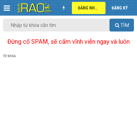
ĐĂNG NHẬP
ĐĂNG KÝ
TÌM
Đừng cố SPAM, sẽ cấm vĩnh viễn ngay và luôn
TỪ KHÓA