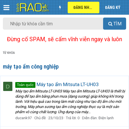
ĐĂNG NHẬP
ĐĂNG KÝ
TÌM
Đừng cố SPAM, sẽ cấm vĩnh viễn ngay và luôn
TỪ KHÓA
máy tạo ẩm công nghiệp
Máy tạo ẩm Mitsuta LT-UH03
Toàn quốc
D
Máy tạo ẩm Mitsuta LT-UH03 Máy tạo ẩm Mitsuta LT-UH03 là thiết bị
dùng để tạo ẩm bằng phun mưa (dạng sương) giúp không khí trong
lành. Với hiệu quả cao trong làm mát cũng như tạo độ ẩm cho môi
trường, Máy phun sương tạo ẩm công nghiệp thực sự là một sản
phẩm vô cùng chất lượng. Ứng dụng của máy...
ducank97
Chủ đề
23/10/23
Trả lời: 0
Diễn đàn:
Điện lạnh