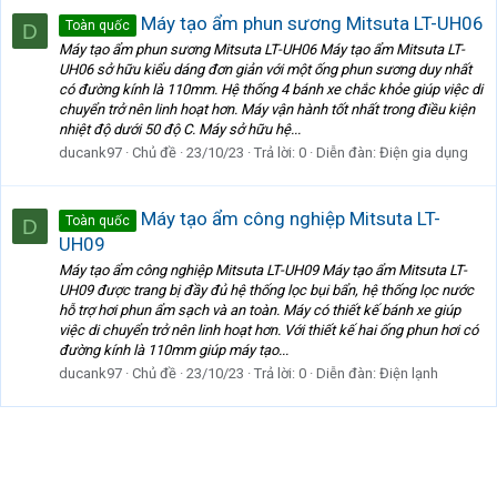
Máy tạo ẩm phun sương Mitsuta LT-UH06
Toàn quốc
D
Máy tạo ẩm phun sương Mitsuta LT-UH06 Máy tạo ẩm Mitsuta LT-
UH06 sở hữu kiểu dáng đơn giản với một ống phun sương duy nhất
có đường kính là 110mm. Hệ thống 4 bánh xe chắc khỏe giúp việc di
chuyển trở nên linh hoạt hơn. Máy vận hành tốt nhất trong điều kiện
nhiệt độ dưới 50 độ C. Máy sở hữu hệ...
ducank97
Chủ đề
23/10/23
Trả lời: 0
Diễn đàn:
Điện gia dụng
Máy tạo ẩm công nghiệp Mitsuta LT-
Toàn quốc
D
UH09
Máy tạo ẩm công nghiệp Mitsuta LT-UH09 Máy tạo ẩm Mitsuta LT-
UH09 được trang bị đầy đủ hệ thống lọc bụi bẩn, hệ thống lọc nước
hỗ trợ hơi phun ẩm sạch và an toàn. Máy có thiết kế bánh xe giúp
việc di chuyển trở nên linh hoạt hơn. Với thiết kế hai ống phun hơi có
đường kính là 110mm giúp máy tạo...
ducank97
Chủ đề
23/10/23
Trả lời: 0
Diễn đàn:
Điện lạnh