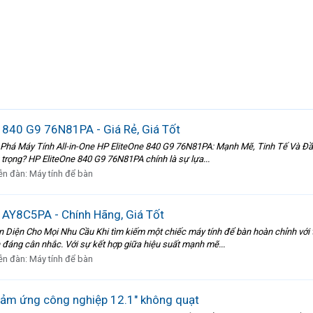
e 840 G9 76N81PA - Giá Rẻ, Giá Tốt
 Phá Máy Tính All-in-One HP EliteOne 840 G9 76N81PA: Mạnh Mẽ, Tinh Tế Và Đầ
 trọng? HP EliteOne 840 G9 76N81PA chính là sự lựa...
ễn đàn:
Máy tính để bàn
AY8C5PA - Chính Hãng, Giá Tốt
iện Cho Mọi Nhu Cầu Khi tìm kiếm một chiếc máy tính để bàn hoàn chỉnh với thi
đáng cân nhắc. Với sự kết hợp giữa hiệu suất mạnh mẽ...
ễn đàn:
Máy tính để bàn
ảm ứng công nghiệp 12.1" không quạt