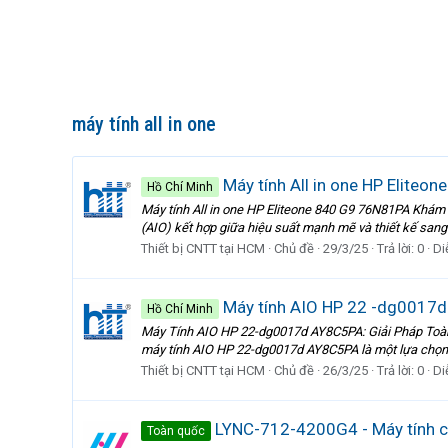
máy tính all in one
Máy tính All in one HP Eliteon
Hồ Chí Minh
Máy tính All in one HP Eliteone 840 G9 76N81PA Khám
(AIO) kết hợp giữa hiệu suất mạnh mẽ và thiết kế sang
Thiết bị CNTT tại HCM
Chủ đề
29/3/25
Trả lời: 0
Di
Máy tính AIO HP 22 -dg0017d 
Hồ Chí Minh
Máy Tính AIO HP 22-dg0017d AY8C5PA: Giải Pháp Toàn D
máy tính AIO HP 22-dg0017d AY8C5PA là một lựa chọn 
Thiết bị CNTT tại HCM
Chủ đề
26/3/25
Trả lời: 0
Di
LYNC-712-4200G4 - Máy tính c
Toàn quốc