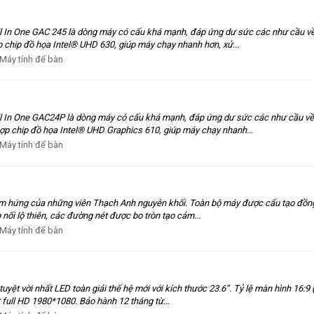
l In One GAC 245 là dòng máy có cấu khá mạnh, đáp ứng dư sức các như cầu về
ợp chip đồ họa Intel® UHD 630, giúp máy chạy nhanh hơn, xử...
Máy tính để bàn
l In One GAC24P là dòng máy có cấu khá mạnh, đáp ứng dư sức các như cầu về
hợp chip đồ họa Intel® UHD Graphics 610, giúp máy chạy nhanh...
Máy tính để bàn
ảm hứng của những viên Thạch Anh nguyên khối. Toàn bộ máy được cấu tạo đồng n
p nối lộ thiên, các đường nét được bo tròn tạo cảm...
Máy tính để bàn
uyệt vời nhất LED toàn giải thế hệ mới với kích thước 23.6”. Tỷ lệ màn hình 16:
t full HD 1980*1080. Bảo hành 12 tháng từ...