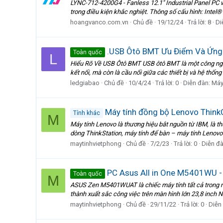
LYNC-712-4200G4 - Fanless 12.1" Industrial Panel PC
trong điều kiện khắc nghiệt. Thông số cấu hình: Intel®
hoangvanco.com.vn
Chủ đề
19/12/24
Trả lời: 8
Di
.USB Ôtô BMT Ưu Điểm Và Ứng
Toàn quốc
L
Hiểu Rõ Về USB Ôtô BMT USB ôtô BMT là một công nghệ 
kết nối, mà còn là cầu nối giữa các thiết bị và hệ thống 
ledgiabao
Chủ đề
10/4/24
Trả lời: 0
Diễn đàn:
Máy
Máy tính đồng bộ Lenovo ThinkCe
Tỉnh khác
M
Máy tính Lenovo là thương hiệu bắt nguồn từ IBM, là 
dòng ThinkStation, máy tính để bàn – máy tính Lenovo
maytinhvietphong
Chủ đề
7/2/23
Trả lời: 0
Diễn đ
PC Asus All in One M5401WU - Đ
Toàn quốc
M
ASUS Zen M5401WUAT là chiếc máy tính tất cả trong m
thành xuất sắc công việc trên màn hình lớn 23,8 inch 
maytinhvietphong
Chủ đề
29/11/22
Trả lời: 0
Diễn