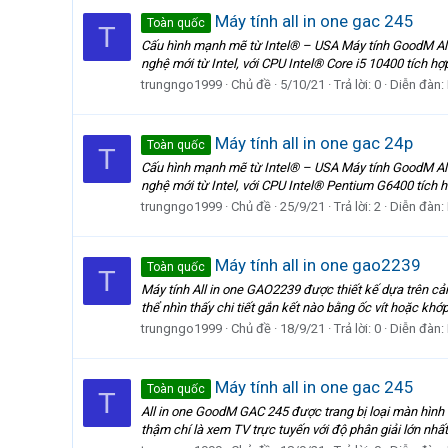
Máy tính all in one gac 245
Toàn quốc
T
Cấu hình mạnh mẽ từ Intel® – USA Máy tính GoodM Al
nghệ mới từ Intel, với CPU Intel® Core i5 10400 tích h
trungngo1999
Chủ đề
5/10/21
Trả lời: 0
Diễn đàn:
Máy tính all in one gac 24p
Toàn quốc
T
Cấu hình mạnh mẽ từ Intel® – USA Máy tính GoodM Al
nghệ mới từ Intel, với CPU Intel® Pentium G6400 tích 
trungngo1999
Chủ đề
25/9/21
Trả lời: 2
Diễn đàn:
Máy tính all in one gao2239
Toàn quốc
T
Máy tính All in one GAO2239 được thiết kế dựa trên c
thể nhìn thấy chi tiết gắn kết nào bằng ốc vít hoặc khớ
trungngo1999
Chủ đề
18/9/21
Trả lời: 0
Diễn đàn:
Máy tính all in one gac 245
Toàn quốc
T
All in one GoodM GAC 245 được trang bị loại màn hình t
thậm chí là xem TV trực tuyến với độ phân giải lớn nhấ