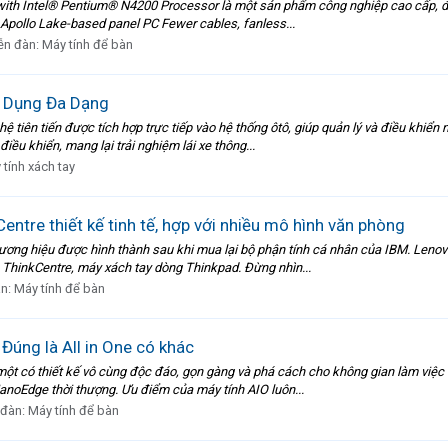
 with Intel® Pentium® N4200 Processor là một sản phẩm công nghiệp cao cấp, đ
 Apollo Lake-based panel PC Fewer cables, fanless...
ễn đàn:
Máy tính để bàn
 Dụng Đa Dạng
tiên tiến được tích hợp trực tiếp vào hệ thống ôtô, giúp quản lý và điều khiển
điều khiển, mang lại trải nghiệm lái xe thông...
 tính xách tay
ntre thiết kế tinh tế, hợp với nhiều mô hình văn phòng
thương hiệu được hình thành sau khi mua lại bộ phận tính cá nhân của IBM. Len
 ThinkCentre, máy xách tay dòng Thinkpad. Đừng nhìn...
àn:
Máy tính để bàn
úng là All in One có khác
ột có thiết kế vô cùng độc đáo, gọn gàng và phá cách cho không gian làm việc
NanoEdge thời thượng. Ưu điểm của máy tính AIO luôn...
 đàn:
Máy tính để bàn