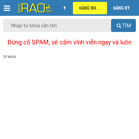
ĐĂNG NHẬP
ĐĂNG KÝ
TÌM
Đừng cố SPAM, sẽ cấm vĩnh viễn ngay và luôn
TỪ KHÓA