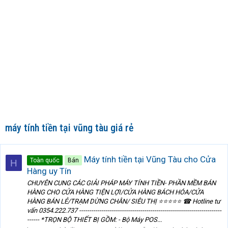
máy tính tiền tại vũng tàu giá rẻ
Máy tính tiền tại Vũng Tàu cho Cửa
Toàn quốc
Bán
H
Hàng uy Tín
CHUYÊN CUNG CÁC GIẢI PHÁP MÁY TÍNH TIỀN- PHẦN MỀM BÁN
HÀNG CHO CỬA HÀNG TIỆN LỢI/CỬA HÀNG BÁCH HÓA/CỬA
HÀNG BÁN LẺ/TRẠM DỪNG CHÂN/ SIÊU THỊ ⭐️⭐️⭐️⭐️⭐️ ☎ Hotline tư
vấn 0354.222.737 ----------------------------------------------------------------------
------ *TRỌN BỘ THIẾT BỊ GỒM: - Bộ Máy POS...