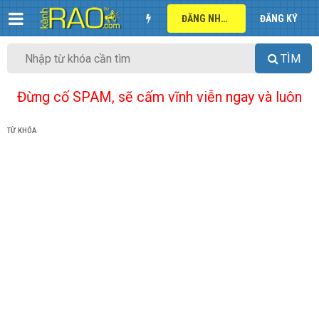
ĐĂNG NHẬP
ĐĂNG KÝ
TÌM
Đừng cố SPAM, sẽ cấm vĩnh viễn ngay và luôn
TỪ KHÓA