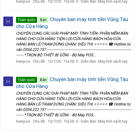
hienpos
Chủ đề
15/7/20
Trả lời: 0
Diễn đàn:
Máy tính xách tay
Chuyên bán máy tính tiền Vũng Tàu
Toàn quốc
Bán
H
cho Cửa Hàng
CHUYÊN CUNG CÁC GIẢI PHÁP MÁY TÍNH TIỀN- PHẦN MỀM BÁN
HÀNG CHO CỬA HÀNG TIỆN LỢI/CỬA HÀNG BÁCH HÓA/CỬA
HÀNG BÁN LẺ/TRẠM DỪNG CHÂN/ SIÊU THỊ ⭐️⭐️⭐️⭐️⭐️ ☎ Hotline tư
vấn 0354.222.737 ----------------------------------------------------------------------
------ *TRỌN BỘ THIẾT BỊ GỒM: - Bộ Máy POS...
hienpos
Chủ đề
15/7/20
Trả lời: 0
Diễn đàn:
Máy tính xách tay
Chuyên bán máy tính tiền Vũng Tàu
Toàn quốc
Bán
H
cho Cửa Hàng
CHUYÊN CUNG CÁC GIẢI PHÁP MÁY TÍNH TIỀN- PHẦN MỀM BÁN
HÀNG CHO CỬA HÀNG TIỆN LỢI/CỬA HÀNG BÁCH HÓA/CỬA
HÀNG BÁN LẺ/TRẠM DỪNG CHÂN/ SIÊU THỊ ⭐️⭐️⭐️⭐️⭐️ ☎ Hotline tư
vấn 0354.222.737 ----------------------------------------------------------------------
------ *TRỌN BỘ THIẾT BỊ GỒM: - Bộ Máy POS...
hienpos
Chủ đề
15/7/20
Trả lời: 0
Diễn đàn:
Máy tính xách tay