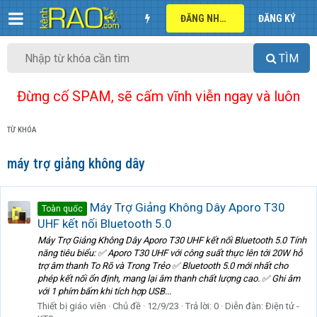
ĐĂNG NHẬP
ĐĂNG KÝ
TÌM
Đừng cố SPAM, sẽ cấm vĩnh viễn ngay và luôn
TỪ KHÓA
máy trợ giảng không dây
Máy Trợ Giảng Không Dây Aporo T30
Toàn quốc
UHF kết nối Bluetooth 5.0
Máy Trợ Giảng Không Dây Aporo T30 UHF kết nối Bluetooth 5.0 Tính
năng tiêu biểu: ✅ Aporo T30 UHF với công suất thực lên tới 20W hỗ
trợ âm thanh To Rõ và Trong Trẻo ✅ Bluetooth 5.0 mới nhất cho
phép kết nối ổn định, mang lại âm thanh chất lượng cao. ✅ Ghi âm
với 1 phím bấm khi tích hợp USB...
Thiết bị giáo viên
Chủ đề
12/9/23
Trả lời: 0
Diễn đàn:
Điện tử -