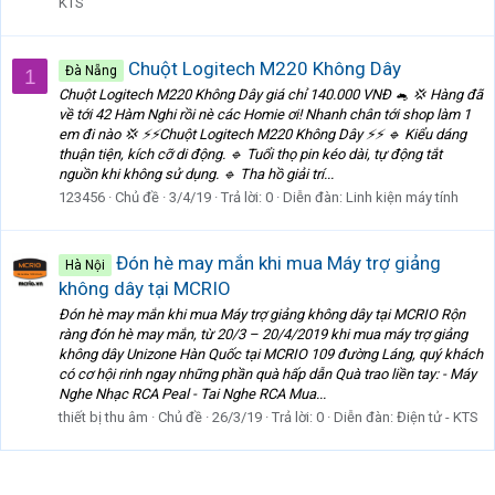
KTS
Chuột Logitech M220 Không Dây
Đà Nẵng
1
Chuột Logitech M220 Không Dây giá chỉ 140.000 VNĐ 🐁 💢 Hàng đã
về tới 42 Hàm Nghi rồi nè các Homie ơi! Nhanh chân tới shop làm 1
em đi nào 💢 ⚡⚡Chuột Logitech M220 Không Dây ⚡⚡ 🔹 Kiểu dáng
thuận tiện, kích cỡ di động. 🔹 Tuổi thọ pin kéo dài, tự động tắt
nguồn khi không sử dụng. 🔹 Tha hồ giải trí...
123456
Chủ đề
3/4/19
Trả lời: 0
Diễn đàn:
Linh kiện máy tính
Đón hè may mắn khi mua Máy trợ giảng
Hà Nội
không dây tại MCRIO
Đón hè may mắn khi mua Máy trợ giảng không dây tại MCRIO Rộn
ràng đón hè may mắn, từ 20/3 – 20/4/2019 khi mua máy trợ giảng
không dây Unizone Hàn Quốc tại MCRIO 109 đường Láng, quý khách
có cơ hội rinh ngay những phần quà hấp dẫn Quà trao liền tay: - Máy
Nghe Nhạc RCA Peal - Tai Nghe RCA Mua...
thiết bị thu âm
Chủ đề
26/3/19
Trả lời: 0
Diễn đàn:
Điện tử - KTS