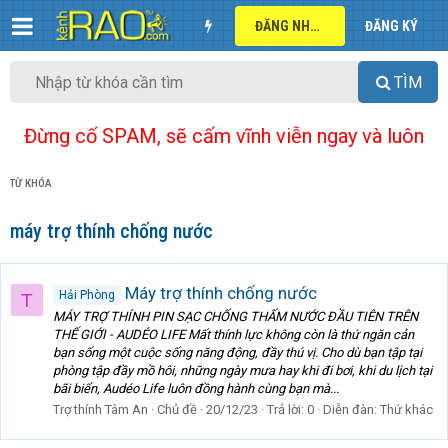
ĐĂNG NHẬP
ĐĂNG KÝ
TÌM
Đừng cố SPAM, sẽ cấm vĩnh viễn ngay và luôn
TỪ KHÓA
máy trợ thính chống nước
Máy trợ thính chống nước
Hải Phòng
T
MÁY TRỢ THÍNH PIN SẠC CHỐNG THẤM NƯỚC ĐẦU TIÊN TRÊN
THẾ GIỚI - AUDÉO LIFE Mất thính lực không còn là thứ ngăn cản
bạn sống một cuộc sống năng động, đầy thú vị. Cho dù bạn tập tại
phòng tập đầy mồ hôi, những ngày mưa hay khi đi bơi, khi du lịch tại
bãi biển, Audéo Life luôn đồng hành cùng bạn mà...
Trợ thính Tâm An
Chủ đề
20/12/23
Trả lời: 0
Diễn đàn:
Thứ khác