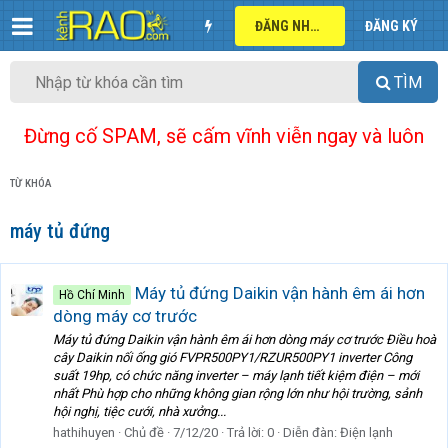
ĐĂNG NHẬP
ĐĂNG KÝ
TÌM
Đừng cố SPAM, sẽ cấm vĩnh viễn ngay và luôn
TỪ KHÓA
máy tủ đứng
Máy tủ đứng Daikin vận hành êm ái hơn
Hồ Chí Minh
dòng máy cơ trước
Máy tủ đứng Daikin vận hành êm ái hơn dòng máy cơ trước Điều hoà
cây Daikin nối ống gió FVPR500PY1/RZUR500PY1 inverter Công
suất 19hp, có chức năng inverter – máy lạnh tiết kiệm điện – mới
nhất Phù hợp cho những không gian rộng lớn như hội trường, sảnh
hội nghị, tiệc cưới, nhà xưởng...
hathihuyen
Chủ đề
7/12/20
Trả lời: 0
Diễn đàn:
Điện lạnh