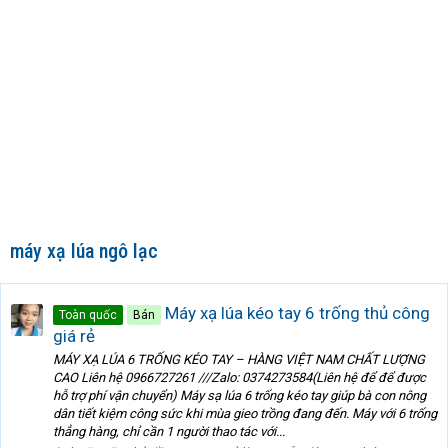
máy xạ lúa ngô lạc
Máy xạ lúa kéo tay 6 trống thủ công
Toàn quốc
Bán
giá rẻ
MÁY XẠ LÚA 6 TRỐNG KÉO TAY – HÀNG VIỆT NAM CHẤT LƯỢNG
CAO Liên hệ 0966727261 ///Zalo: 0374273584(Liên hệ để để được
hỗ trợ phí vận chuyển) Máy sạ lúa 6 trống kéo tay giúp bà con nông
dân tiết kiệm công sức khi mùa gieo trồng đang đến. Máy với 6 trống
thẳng hàng, chỉ cần 1 người thao tác với...