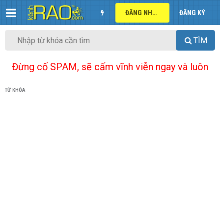
ĐĂNG NHẬP
ĐĂNG KÝ
TÌM
Đừng cố SPAM, sẽ cấm vĩnh viễn ngay và luôn
TỪ KHÓA