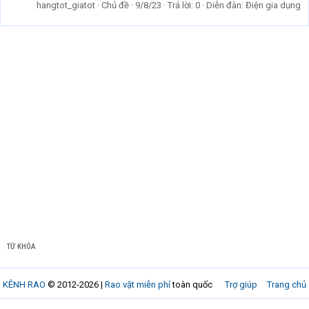
hangtot_giatot
Chủ đề
9/8/23
Trả lời: 0
Diễn đàn:
Điện gia dụng
TỪ KHÓA
KÊNH RAO
© 2012-2026 |
Rao vặt miễn phí
toàn quốc
Trợ giúp
Trang chủ