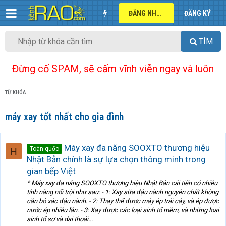
ĐĂNG NHẬP
ĐĂNG KÝ
TÌM
Đừng cố SPAM, sẽ cấm vĩnh viễn ngay và luôn
TỪ KHÓA
máy xay tốt nhất cho gia đình
Máy xay đa năng SOOXTO thương hiệu
Toàn quốc
H
Nhật Bản chính là sự lựa chọn thông minh trong
gian bếp Việt
* Máy xay đa năng SOOXTO thương hiệu Nhật Bản cải tiến có nhiều
tính năng nổi trội như sau: - 1: Xay sữa đậu nành nguyên chất không
cần bỏ xác đậu nành. - 2: Thay thế được máy ép trái cây, và ép được
nước ép nhiều lần. - 3: Xay được các loại sinh tố mềm, và những loại
sinh tố sơ và dai thoải...