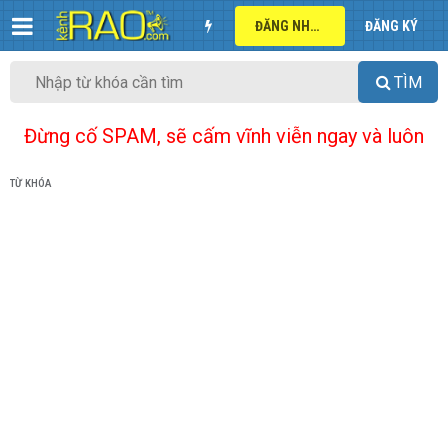
ĐĂNG NHẬP
ĐĂNG KÝ
TÌM
Đừng cố SPAM, sẽ cấm vĩnh viễn ngay và luôn
TỪ KHÓA