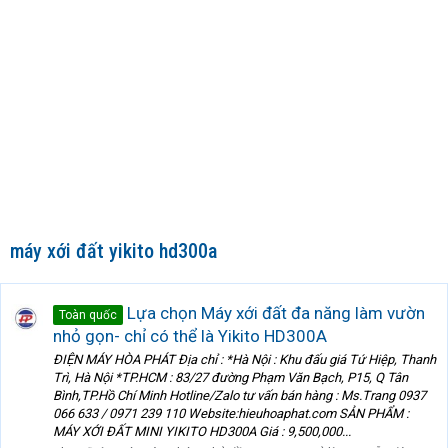
máy xới đất yikito hd300a
Lựa chọn Máy xới đất đa năng làm vườn
Toàn quốc
nhỏ gọn- chỉ có thể là Yikito HD300A
ĐIỆN MÁY HÒA PHÁT Địa chỉ : *Hà Nội : Khu đấu giá Tứ Hiệp, Thanh
Trì, Hà Nội *TP.HCM : 83/27 đường Phạm Văn Bạch, P15, Q Tân
Bình,TP.Hồ Chí Minh Hotline/Zalo tư vấn bán hàng : Ms.Trang 0937
066 633 / 0971 239 110 Website:hieuhoaphat.com SẢN PHẨM :
MÁY XỚI ĐẤT MINI YIKITO HD300A Giá : 9,500,000...