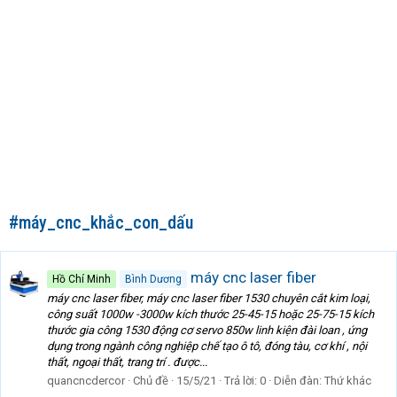
#máy_cnc_khắc_con_dấu
máy cnc laser fiber
Hồ Chí Minh
Bình Dương
máy cnc laser fiber, máy cnc laser fiber 1530 chuyên cắt kim loại,
công suất 1000w -3000w kích thước 25-45-15 hoặc 25-75-15 kích
thước gia công 1530 động cơ servo 850w linh kiện đài loan , ứng
dụng trong ngành công nghiệp chế tạo ô tô, đóng tàu, cơ khí , nội
thất, ngoại thất, trang trí . được...
quancncdercor
Chủ đề
15/5/21
Trả lời: 0
Diễn đàn:
Thứ khác