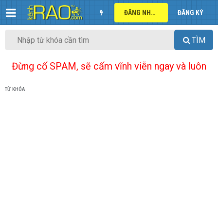
ĐĂNG NHẬP
ĐĂNG KÝ
TÌM
Đừng cố SPAM, sẽ cấm vĩnh viễn ngay và luôn
TỪ KHÓA