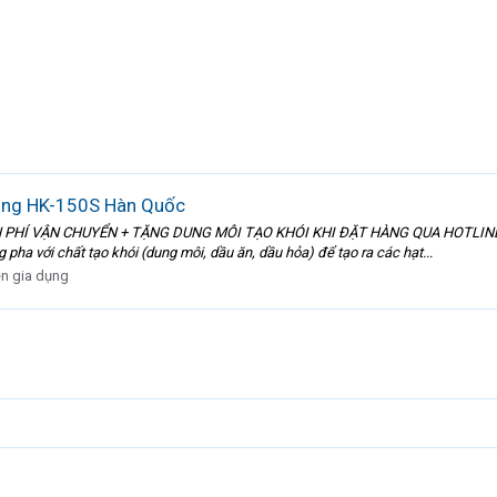
rùng HK-150S Hàn Quốc
IỄN PHÍ VẬN CHUYỂN + TẶNG DUNG MÔI TẠO KHÓI KHI ĐẶT HÀNG QUA HOTLINE:
 pha với chất tạo khói (dung môi, dầu ăn, dầu hỏa) để tạo ra các hạt...
ện gia dụng