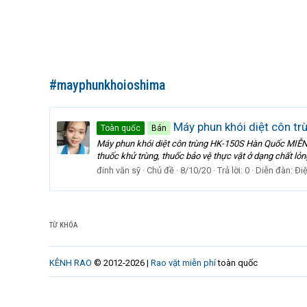
#mayphunkhoioshima
Máy phun khói diệt côn t
Toàn quốc
Bán
Máy phun khói diệt côn trùng HK-150S Hàn Quốc M
thuốc khử trùng, thuốc bảo vệ thực vật ở dạng chất lỏng
đinh văn sỹ
Chủ đề
8/10/20
Trả lời: 0
Diễn đàn:
Đi
TỪ KHÓA
KÊNH RAO
© 2012-2026 |
Rao vặt miễn phí
toàn quốc