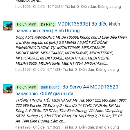
MSMA012A1E...
hale1996
Chủ đề
10/12/25
Trả lời: 0
Diễn đàn:
Điện gia dụng
MDDKT3530E | Bộ điều khiển
Hồ Chí Minh
Đà Nẵng
panasonic servo | Bình Dương
Dòng A5ⅡE PANASONIC MDDKT3530E Khung chữ D Loại điều khiển
vị trí Đáp ứng tần số (kHz) 2.3 MINAS A5 MỘT SỐ DÒNG
PANASONIC TƯƠNG TỰ: MEDKT7364E, MFDKTB3A2E,
MDDKT3420E, MEDKT4430E, MFDKTA464E, MDDKT5540E,
MFDKTA390E, MFDKTB3A2E, MADHT1507, MBDHT2510,
MCDHT3520, MDDHT5540, MEDHT7364, MFDHTA390...
hale1996
Chủ đề
6/11/23
Trả lời: 0
Diễn đàn:
Điện gia dụng
Bộ Servo A4 MCDDT3520
Hồ Chí Minh
Bình Dương
panasonic 750W giá ưu đãi
THÔNG TIN CHI TIẾT MUA HÀNG: Ms. Hà: 0931 222 685 Zalo : 0931
222 685 Địa chỉ: 23 Đường D - Khu đô thị TTHC TP Dĩ An, KP. Nhị
Đồng 2, P. Dĩ An, TP. Dĩ An, Tỉnh Bình Dương, Việt Nam. Văn phòng:
Số 72, Đường 16, Khu TTHC Dĩ An, Kp. Nhị Đồng 2, P. Dĩ An, TP. Dĩ
An, Tỉnh Bình Dương. Cảm ơn...
hale1996
Chủ đề
3/10/23
Trả lời: 0
Diễn đàn:
Điện gia dụng