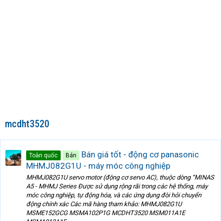
mcdht3520
Bán giá tốt - động cơ panasonic
Toàn quốc
Bán
MHMJ082G1U - máy móc công nghiệp
MHMJ082G1U servo motor (động cơ servo AC), thuộc dòng “MINAS
A5 - MHMJ Series Được sử dụng rộng rãi trong các hệ thống, máy
móc công nghiệp, tự động hóa, và các ứng dụng đòi hỏi chuyển
động chính xác Các mã hàng tham khảo: MHMJ082G1U
MSME152GCG MSMA102P1G MCDHT3520 MSM011A1E