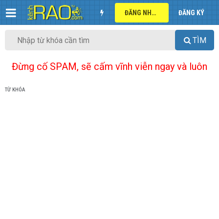
ĐĂNG NHẬP
ĐĂNG KÝ
TÌM
Đừng cố SPAM, sẽ cấm vĩnh viễn ngay và luôn
TỪ KHÓA